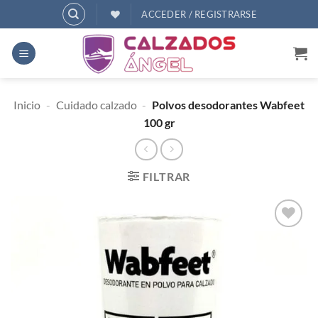
Saltar
ACCEDER / REGISTRARSE
al
contenido
Inicio
-
Cuidado calzado
-
Polvos desodorantes Wabfeet
100 gr
FILTRAR
AÑADIR
A
DESEOS