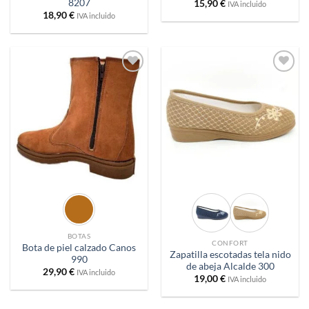
8207
15,90
€
IVA incluido
18,90
€
IVA incluido
Añadir
Añadir
a
a
deseos
deseos
BOTAS
CONFORT
Bota de piel calzado Canos
Zapatilla escotadas tela nido
990
de abeja Alcalde 300
29,90
€
IVA incluido
19,00
€
IVA incluido