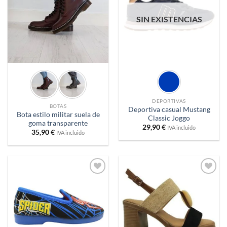
deseos
deseos
SIN EXISTENCIAS
DEPORTIVAS
BOTAS
Deportiva casual Mustang
Bota estilo militar suela de
Classic Joggo
goma transparente
29,90
€
IVA incluido
35,90
€
IVA incluido
Añadir
Añadir
a
a
deseos
deseos