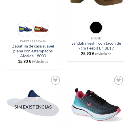
MUJER
ZAPATILLAS CASA
Sandalia vestir con tacón de
Zapatilla de casa suapel
7cm Feebit Er-BL19
plana con estampados
25,90
€
IVA incluido
Alcalde 18000
15,90
€
IVA incluido
Añadir
Añadir
a
a
deseos
deseos
SIN EXISTENCIAS