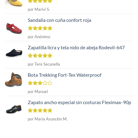
Valorado
por Marivi S.
con
5
de 5
Sandalia con cuña confort roja
Valorado
por Anónimo
con
5
de 5
Zapatilla licra y tela nido de abeja Rodevil-647
Valorado
por Tere Secanella
con
5
de 5
Bota Trekking Fort-Tex Waterproof
Valorado
por Manuel
con
3
de 5
Zapato ancho especial sin costuras Fleximax-90p
Valorado
por María Asunción M.
con
5
de 5