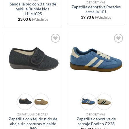
DEPORTIVAS
Sandalia bio con 3 tiras de
Zapatilla deportiva Paredes
hebilla Bubble kids-
estrella 101
111c1095
39,90
€
IVA incluido
23,00
€
IVA incluido
Añadir
Añadir
a
a
deseos
deseos
ZAPATILLAS DE CASA
DEPORTIVAS
Zapatilla con tejido nido de
Zapatilla deportiva de
abeja sin costuras Alcalde
serraje Bonino C228
960