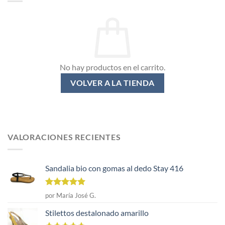
No hay productos en el carrito.
VOLVER A LA TIENDA
VALORACIONES RECIENTES
Sandalia bio con gomas al dedo Stay 416
Valorado
por María José G.
con
5
de 5
Stilettos destalonado amarillo