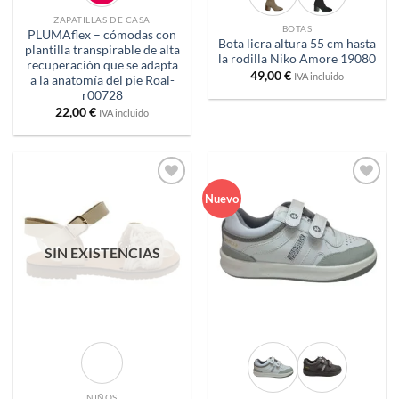
ZAPATILLAS DE CASA
BOTAS
PLUMAflex – cómodas con
Bota licra altura 55 cm hasta
plantilla transpirable de alta
la rodilla Niko Amore 19080
recuperación que se adapta
49,00
€
IVA incluido
a la anatomía del pie Roal-
r00728
22,00
€
IVA incluido
Añadir
Añadir
Nuevo
a
a
deseos
deseos
SIN EXISTENCIAS
NIÑOS