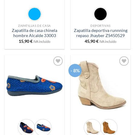
ZAPATILLAS DE CASA
DEPORTIVAS
Zapatilla de casa chinela
Zapatilla deportiva runnning
hombre Alcalde 33003
repaso Jhayber ZS450529
15,90
€
45,90
€
IVA incluido
IVA incluido
- 8%
Añadir
Añadir
a
a
deseos
deseos