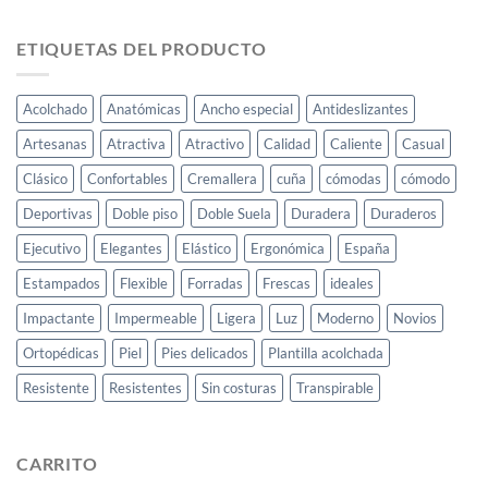
ETIQUETAS DEL PRODUCTO
Acolchado
Anatómicas
Ancho especial
Antideslizantes
Artesanas
Atractiva
Atractivo
Calidad
Caliente
Casual
Clásico
Confortables
Cremallera
cuña
cómodas
cómodo
Deportivas
Doble piso
Doble Suela
Duradera
Duraderos
Ejecutivo
Elegantes
Elástico
Ergonómica
España
Estampados
Flexible
Forradas
Frescas
ideales
Impactante
Impermeable
Ligera
Luz
Moderno
Novios
Ortopédicas
Piel
Pies delicados
Plantilla acolchada
Resistente
Resistentes
Sin costuras
Transpirable
CARRITO