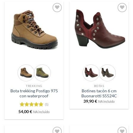
Añadir
Añadir
a
a
deseos
deseos
TREKKING
BOTAS
Bota trekking Postigo 975
Botines tacón 6 cm
con waterproof
Buonarotti S5524C
39,90
€
IVA incluido
(5)
Valorado
54,00
€
IVA incluido
con
5
de 5