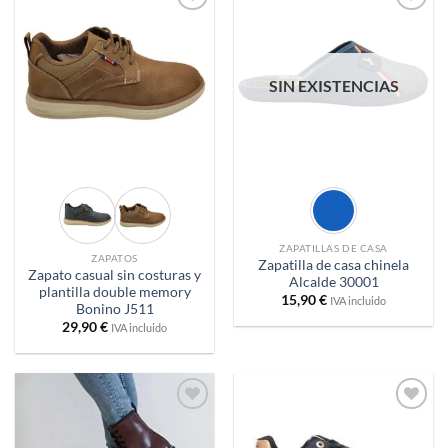
Añadir
Añadir
a
a
deseos
deseos
SIN EXISTENCIAS
ZAPATILLAS DE CASA
ZAPATOS
Zapatilla de casa chinela
Zapato casual sin costuras y
Alcalde 30001
plantilla double memory
15,90
€
IVA incluido
Bonino J511
29,90
€
IVA incluido
Añadir
Añadir
a
a