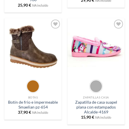
29,90
€
IVA incluido
25,90
€
IVA incluido
Añadir
Añadir
a
a
deseos
deseos
BOTAS
ZAPATILLAS CASA
Botín de frio e impermeable
Zapatilla de casa suapel
Smaelian pz-654
plana con estampados
Alcalde-4169
37,90
€
IVA incluido
15,90
€
IVA incluido