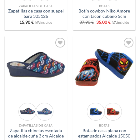
ZAPATILLAS DE CASA
BOTAS
Zapatillas de casa con suapel
Botín cowboy Niko Amore
Sara 305126
con tacón cubano 5cm
El
El
15,90
€
37,90
€
35,00
€
IVA incluido
IVA incluido
precio
precio
original
actual
era:
es:
37,90 €.
35,00 €.
Añadir
Añadir
a
a
deseos
deseos
ZAPATILLAS DE CASA
BOTAS
Zapatilla chinelas escotada
Bota de casa plana con
de alcalde cuña 3 cm Alcalde
estampados Alcalde 15050