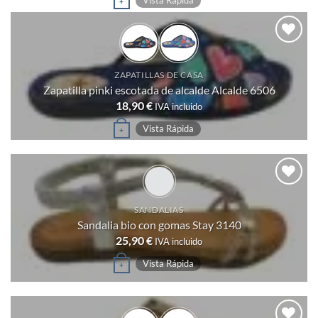
en
+
producto
la
tiene
página
múltiples
de
Añadir
variantes.
a
producto
ZAPATILLAS DE CASA
deseos
Las
Zapatilla pinki escotada de alcalde Alcalde 6506
opciones
18,90
€
IVA incluido
se
Este
Vista Rápida
+
pueden
producto
elegir
tiene
en
múltiples
la
variantes.
Añadir
página
SANDALIAS
a
Las
deseos
Sandalia bio con gomas Stay 3140
de
opciones
25,90
€
IVA incluido
producto
se
Este
Vista Rápida
+
pueden
producto
elegir
tiene
en
múltiples