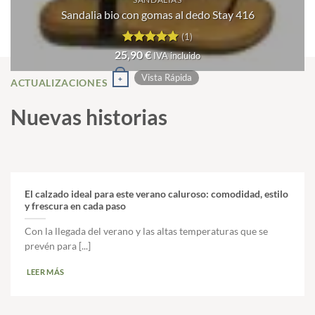
a
de
Las
deseos
Sandalia bio con gomas al dedo Stay 416
producto
opciones
(1)
se
Valorado
25,90
€
IVA incluido
pueden
con
5
de 5
elegir
Este
Vista Rápida
+
ACTUALIZACIONES
en
producto
la
tiene
Nuevas historias
página
múltiples
de
variantes.
producto
Las
opciones
El calzado ideal para este verano caluroso: comodidad, estilo
se
y frescura en cada paso
pueden
Con la llegada del verano y las altas temperaturas que se
elegir
prevén para [...]
en
la
LEER MÁS
página
de