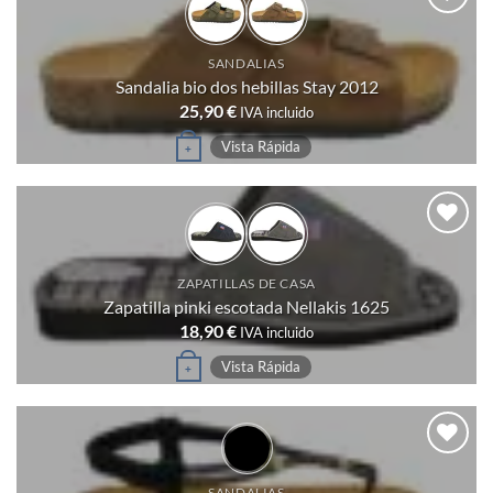
la
variantes.
página
Añadir
Las
a
de
SANDALIAS
deseos
opciones
Sandalia bio dos hebillas Stay 2012
producto
se
25,90
€
IVA incluido
pueden
Este
Vista Rápida
+
elegir
producto
en
tiene
la
múltiples
página
variantes.
Añadir
de
a
Las
ZAPATILLAS DE CASA
deseos
producto
Zapatilla pinki escotada Nellakis 1625
opciones
18,90
€
IVA incluido
se
pueden
Este
Vista Rápida
+
elegir
producto
en
tiene
la
múltiples
página
variantes.
Añadir
SANDALIAS