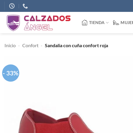
Saltar
al
contenido
TIENDA
MUJE
Inicio
-
Confort
-
Sandalia con cuña confort roja
- 33%