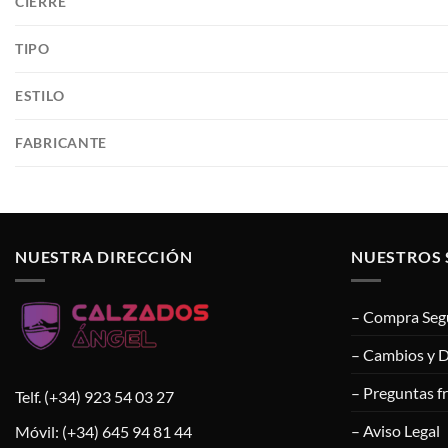
CIERRE
TIPO
ESTILO
FABRICANTE
NUESTRA DIRECCIÓN
NUESTROS 
– Compra Seg
– Cambios y 
– Preguntas f
Telf. (+34) 923 54 03 27
– Aviso Legal
Móvil: (+34) 645 94 81 44