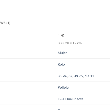
WS (1)
1 kg
33 × 20 × 12 cm
Mujer
Rojo
35
,
36
,
37
,
38
,
39
,
40
,
41
Polipiel
H&L Hualunaote