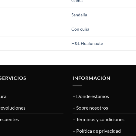
Goma
Sandalia
Con cuña
H&L Hualunaote
SERVICIOS
INFORMACIÓN
ura
– Donde estamos
Devoluciones
– Sobre nosotros
recuentes
– Términos y condiciones
– Política de privacidad