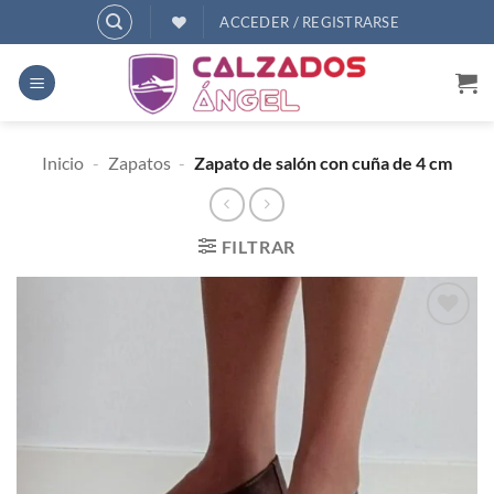
Saltar
ACCEDER / REGISTRARSE
al
contenido
Inicio
-
Zapatos
-
Zapato de salón con cuña de 4 cm
FILTRAR
AÑADIR
A
DESEOS