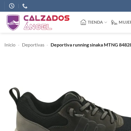
Saltar
al
contenido
TIENDA
MUJE
Inicio
-
Deportivas
-
Deportiva running sinaka MTNG 8482