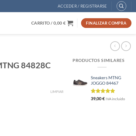
ACCEDER / REGISTRARSE
CARRITO /
0,00
€
FINALIZAR COMPRA
PRODUCTOS SIMILARES
a MTNG 84828C
Sneakers MTNG
JOGGO 84467
LIMPIAR
Valorado
1
39,00
€
IVA incluido
con
5.00
de 5 en
base a
valoración
de un
cliente