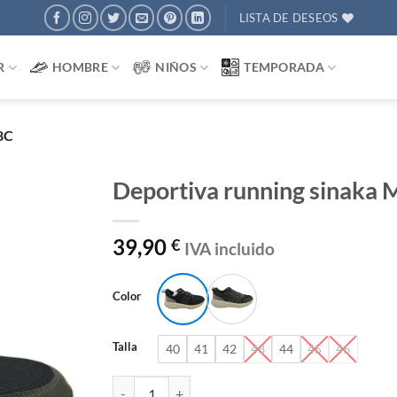
LISTA DE DESEOS
R
HOMBRE
NIÑOS
TEMPORADA
8C
Deportiva running sinak
AÑADIR
39,90
€
IVA incluido
A
DESEOS
Color
Talla
40
41
42
43
44
45
46
Deportiva running sinaka MTNG 84828C cantidad