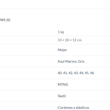
WS (0)
1 kg
33 × 20 × 12 cm
Mujer
Azul Marino
,
Gris
40
,
41
,
42
,
43
,
44
,
45
,
46
MTNG
Textil
Cordones y elásticos