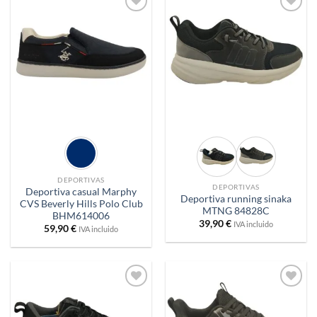
Añadir
Añadir
a
a
deseos
deseos
DEPORTIVAS
DEPORTIVAS
Deportiva casual Marphy
Deportiva running sinaka
CVS Beverly Hills Polo Club
MTNG 84828C
BHM614006
39,90
€
IVA incluido
59,90
€
IVA incluido
Añadir
Añadir
a
a
deseos
deseos