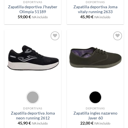
DEPORTIVAS
DEPORTIVAS
Zapatilla deportiva J’hayber
Zapatilla deportiva Joma
Olimpia 51189
vitaly running 2633
59,00
€
45,90
€
IVA incluido
IVA incluido
Añadir
Añadir
a
a
deseos
deseos
DEPORTIVAS
DEPORTIVAS
Zapatilla deportiva Joma
Zapatilla ingles nazareno
neon running 2612
Javer 60
45,90
€
22,00
€
IVA incluido
IVA incluido