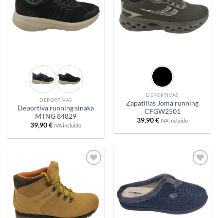
DEPORTIVAS
DEPORTIVAS
Zapatillas Joma running
Deportiva running sinaka
CFGW2501
MTNG 84829
39,90
€
IVA incluido
39,90
€
IVA incluido
Añadir
Añadir
a
a
deseos
deseos