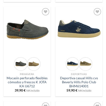
Añadir
Añadir
a
a
deseos
deseos
PRIMAVERA
DEPORTIVAS
Mocasín perforado flexibles
Deportiva casual Hills cvs
cómodos y frescos K JOTA
Beverly Hills Polo Club
KA U6712
BHM614001
39,90
€
59,90
€
IVA incluido
IVA incluido