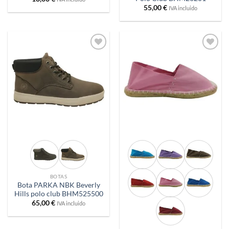
55,00
€
IVA incluido
Añadir
Añadir
a
a
deseos
deseos
BOTAS
Bota PARKA NBK Beverly
Hills polo club BHM525500
65,00
€
IVA incluido