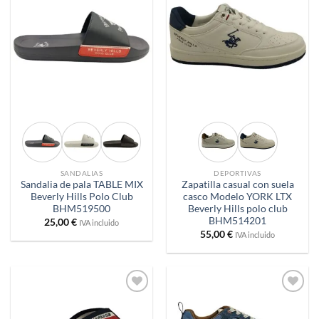
Añadir
Añadir
a
a
deseos
deseos
SANDALIAS
DEPORTIVAS
Sandalia de pala TABLE MIX
Zapatilla casual con suela
Beverly Hills Polo Club
casco Modelo YORK LTX
BHM519500
Beverly Hills polo club
BHM514201
25,00
€
IVA incluido
55,00
€
IVA incluido
Añadir
Añadir
a
a