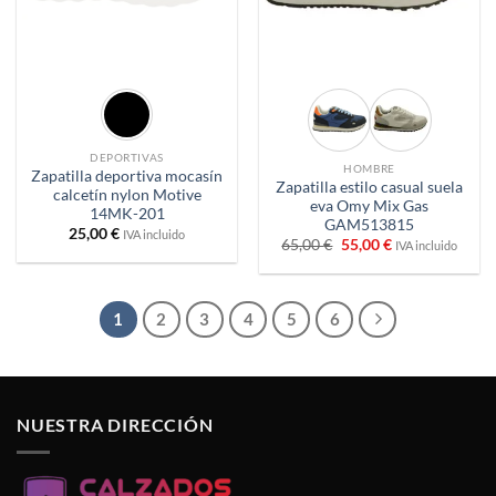
DEPORTIVAS
HOMBRE
Zapatilla deportiva mocasín
Zapatilla estilo casual suela
calcetín nylon Motive
eva Omy Mix Gas
14MK-201
GAM513815
25,00
€
IVA incluido
El
El
65,00
€
55,00
€
IVA incluido
precio
precio
original
actual
era:
es:
65,00 €.
55,00 €.
1
2
3
4
5
6
NUESTRA DIRECCIÓN