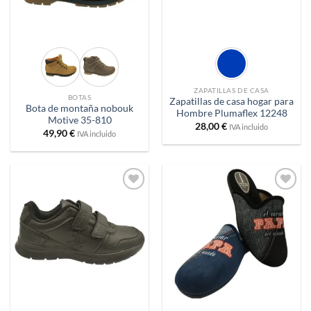
ZAPATILLAS DE CASA
BOTAS
Zapatillas de casa hogar para
Bota de montaña nobouk
Hombre Plumaflex 12248
Motive 35-810
28,00
€
IVA incluido
49,90
€
IVA incluido
Añadir
Añadir
a
a
deseos
deseos