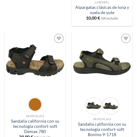
LABORAL
Alpargatas clásicas de lona y
suela de yute
10,00
€
IVA incluido
Añadir
Añadir
a
a
deseos
deseos
SANDALIAS
SANDALIAS
Sandalia california con su
Sandalia california con su
tecnología confort-soft
tecnología confort-soft
Demax 780
Bonino 9-1718