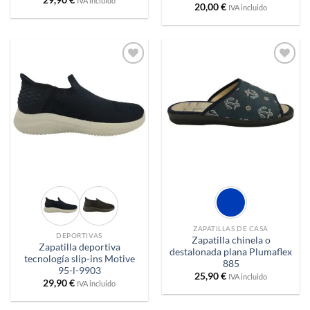
29,90
€
IVA incluido
20,00
€
IVA incluido
Añadir
Añadir
a
a
deseos
deseos
ZAPATILLAS DE CASA
DEPORTIVAS
Zapatilla chinela o
Zapatilla deportiva
destalonada plana Plumaflex
tecnología slip-ins Motive
885
95-l-9903
25,90
€
IVA incluido
29,90
€
IVA incluido