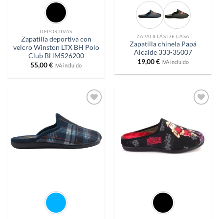
DEPORTIVAS
ZAPATILLAS DE CASA
Zapatilla deportiva con
Zapatilla chinela Papá
velcro Winston LTX BH Polo
Alcalde 333-35007
Club BHM526200
19,00
€
IVA incluido
55,00
€
IVA incluido
Añadir
Añadir
a
a
deseos
deseos