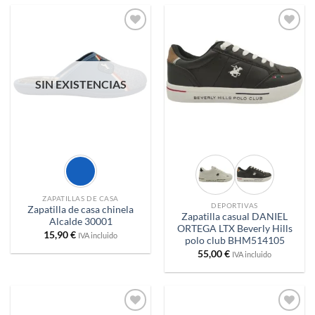
Añadir
Añadir
a
a
deseos
deseos
SIN EXISTENCIAS
ZAPATILLAS DE CASA
DEPORTIVAS
Zapatilla de casa chinela
Zapatilla casual DANIEL
Alcalde 30001
ORTEGA LTX Beverly Hills
15,90
€
IVA incluido
polo club BHM514105
55,00
€
IVA incluido