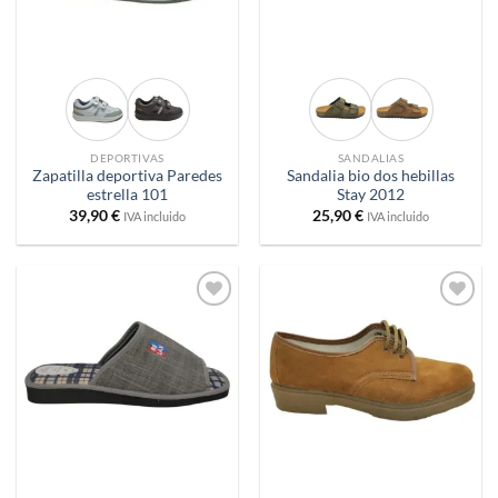
DEPORTIVAS
SANDALIAS
Zapatilla deportiva Paredes
Sandalia bio dos hebillas
estrella 101
Stay 2012
39,90
€
25,90
€
IVA incluido
IVA incluido
Añadir
Añadir
a
a
deseos
deseos