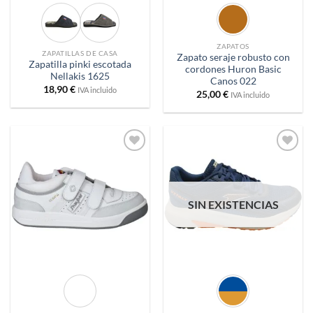
ZAPATOS
ZAPATILLAS DE CASA
Zapato seraje robusto con
Zapatilla pinki escotada
cordones Huron Basic
Nellakis 1625
Canos 022
18,90
€
IVA incluido
25,00
€
IVA incluido
Añadir
Añadir
a
a
deseos
deseos
SIN EXISTENCIAS