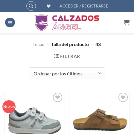
Saltar
ACCEDER / REGISTRARSE
al
contenido
Inicio
-
Talla del producto
-
43
FILTRAR
Añadir
Añadir
Nuevo
a
a
deseos
deseos