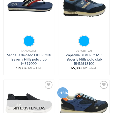
deseos
deseos
SANDALIAS
DEPORTIVAS
Sandalia de dedo FIBER MIX
Zapatilla BEVERLY MIX
Beverly Hills polo club
Beverly Hills polo club
M519000
BHM513100
19,00
€
65,00
€
IVA incluido
IVA incluido
- 15%
Añadir
Añadir
a
a
deseos
deseos
SIN EXISTENCIAS