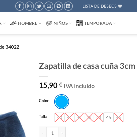
LISTA DE DESEOS
R
HOMBRE
NIÑOS
TEMPORADA
lde 34022
Zapatilla de casa cuña 3c
AÑADIR
15,90
€
IVA incluido
A
DESEOS
Color
Talla
40
41
42
43
44
45
46
Zapatilla de casa cuña 3cm Alcalde 34022 cantidad