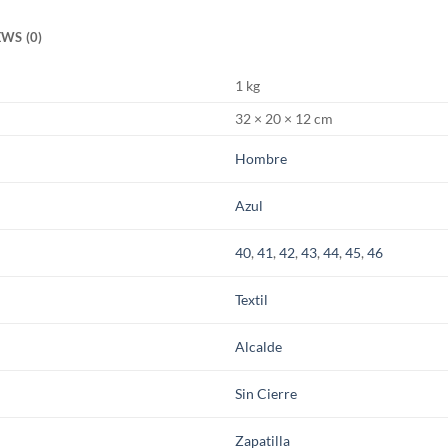
WS (0)
1 kg
32 × 20 × 12 cm
Hombre
Azul
40
,
41
,
42
,
43
,
44
,
45
,
46
Textil
Alcalde
Sin Cierre
Zapatilla