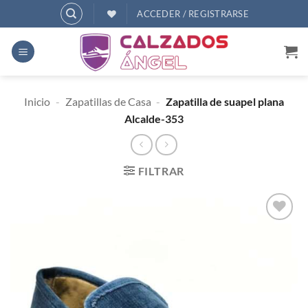
Saltar
ACCEDER / REGISTRARSE
al
contenido
Inicio
-
Zapatillas de Casa
-
Zapatilla de suapel plana
Alcalde-353
FILTRAR
AÑADIR
A
DESEOS