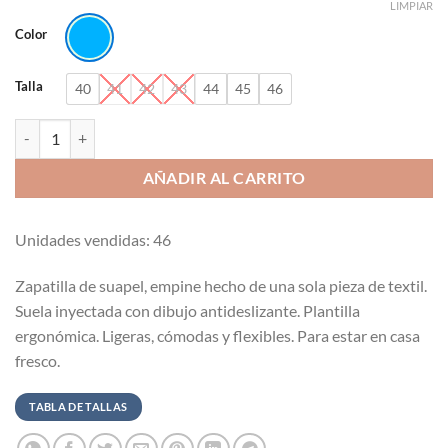
LIMPIAR
Color
Talla
40
41
42
43
44
45
46
Zapatilla de suapel plana Alcalde-353 cantidad
AÑADIR AL CARRITO
Unidades vendidas: 46
Zapatilla de suapel, empine hecho de una sola pieza de textil.
Suela inyectada con dibujo antideslizante. Plantilla
ergonómica. Ligeras, cómodas y flexibles. Para estar en casa
fresco.
TABLA DE TALLAS