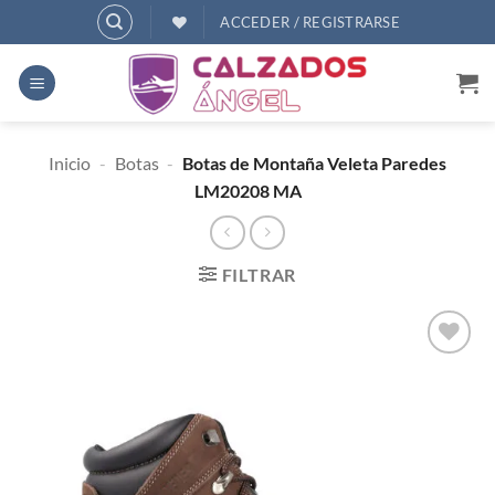
Saltar
ACCEDER / REGISTRARSE
al
contenido
Inicio
-
Botas
-
Botas de Montaña Veleta Paredes
LM20208 MA
FILTRAR
AÑADIR
A
DESEOS