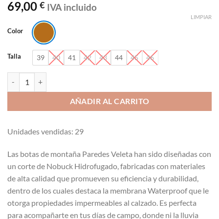
69,00
€
IVA incluido
LIMPIAR
Color
Talla
39
40
41
42
43
44
45
46
Botas de Montaña Veleta Paredes LM20208 MA cantidad
AÑADIR AL CARRITO
Unidades vendidas: 29
Las botas de montaña Paredes Veleta han sido diseñadas con
un corte de Nobuck Hidrofugado, fabricadas con materiales
de alta calidad que promueven su eficiencia y durabilidad,
dentro de los cuales destaca la membrana Waterproof que le
otorga propiedades impermeables al calzado. Es perfecta
para acompañarte en tus días de campo, donde ni la lluvia