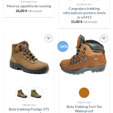
DEPORTIVAS
SANDALIAS
Monroy zapatilla de running
Cangrejera trekking
26,00
€
IVA incluido
reforzada en puntera Jomix
jx-u5413
15,00
€
IVA incluido
- 24%
Añadir
Añadir
a
a
deseos
deseos
TREKKING
TREKKING
Bota Trekking Fort-Tex
Bota trekking Postigo 975
Waterproof