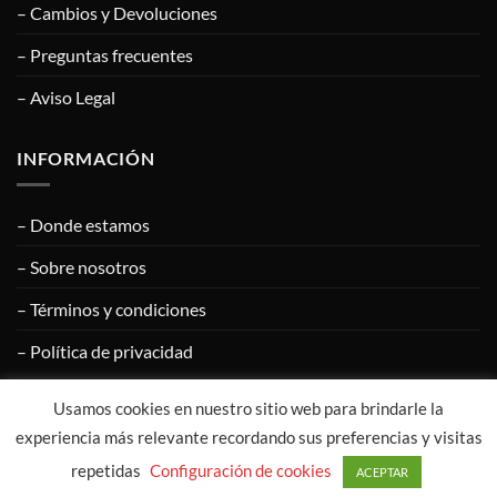
– Cambios y Devoluciones
– Preguntas frecuentes
– Aviso Legal
INFORMACIÓN
– Donde estamos
– Sobre nosotros
– Términos y condiciones
– Política de privacidad
Usamos cookies en nuestro sitio web para brindarle la
Visa
PayPal
MasterCard
Google
Apple
experiencia más relevante recordando sus preferencias y visitas
Pay
Pay
repetidas
Configuración de cookies
ACEPTAR
COPYRIGHT © 2020
CALZADOS ÁNGEL