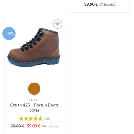
Valorado
39,90
€
IVA incluido
con
5
de 5
- 5%
Añadir
a
deseos
BOTAS
Cruan 425 – Fortun Boots
botas
(20)
Valorado
El
El
58,00
€
55,00
€
IVA incluido
precio
precio
con
4.95
original
actual