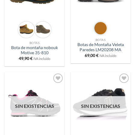
BOTAS
BOTAS
Botas de Montaña Veleta
Bota de montaña nobouk
Paredes LM20208 MA
Motive 35-810
69,00
€
IVA incluido
49,90
€
IVA incluido
Añadir
Añadir
a
a
deseos
deseos
SIN EXISTENCIAS
SIN EXISTENCIAS