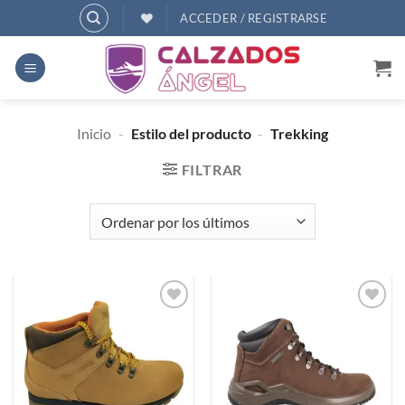
Saltar
ACCEDER / REGISTRARSE
al
contenido
Inicio
-
Estilo del producto
-
Trekking
FILTRAR
Añadir
Añadir
a
a
deseos
deseos