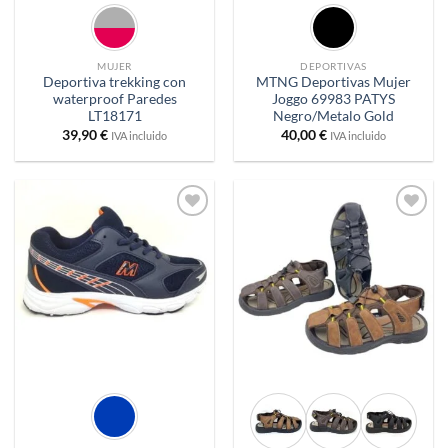
MUJER
DEPORTIVAS
Deportiva trekking con
MTNG Deportivas Mujer
waterproof Paredes
Joggo 69983 PATYS
LT18171
Negro/Metalo Gold
39,90
€
40,00
€
IVA incluido
IVA incluido
Añadir
Añadir
a
a
deseos
deseos