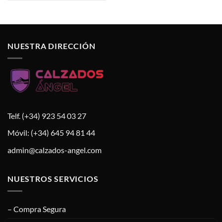
de 5
era:
es:
58,00 €.
55,00 €.
NUESTRA DIRECCIÓN
Telf. (+34) 923 54 03 27
Móvil: (+34) 645 94 81 44
admin@calzados-angel.com
NUESTROS SERVICIOS
– Compra Segura