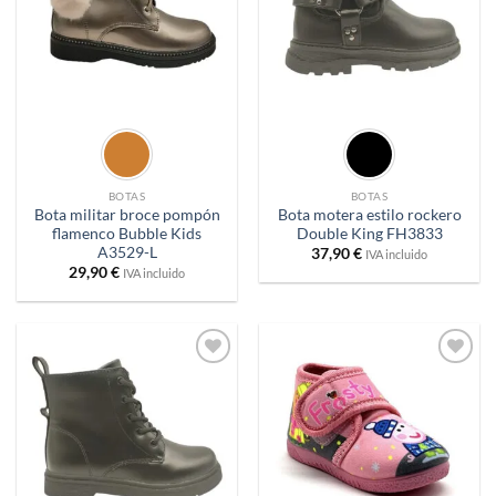
BOTAS
BOTAS
Bota militar broce pompón
Bota motera estilo rockero
flamenco Bubble Kids
Double King FH3833
A3529-L
37,90
€
IVA incluido
29,90
€
IVA incluido
Añadir
Añadir
a
a
deseos
deseos