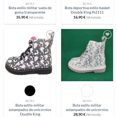
BOTAS
BOTAS
Bota estilo militar suela de
Bota deportiva estilo basket
goma transparente
Double King fh2111
35,90
€
16,90
€
IVA incluido
IVA incluido
Añadir
Añadir
a
a
deseos
deseos
BOTAS
BOTAS
Bota estilo militar
Bota estilo militar
estampados de unicornios
estampados de unicornios
Double King
28,90
€
IVA incluido