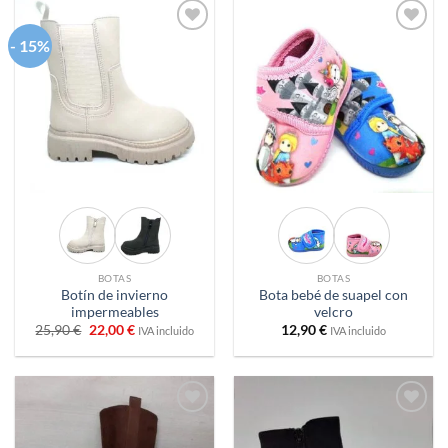
- 15%
Añadir
Añadir
a
a
deseos
deseos
BOTAS
BOTAS
Botín de invierno
Bota bebé de suapel con
impermeables
velcro
El
El
25,90
€
22,00
€
12,90
€
IVA incluido
IVA incluido
precio
precio
original
actual
era:
es:
25,90 €.
22,00 €.
Añadir
Añadir
a
a