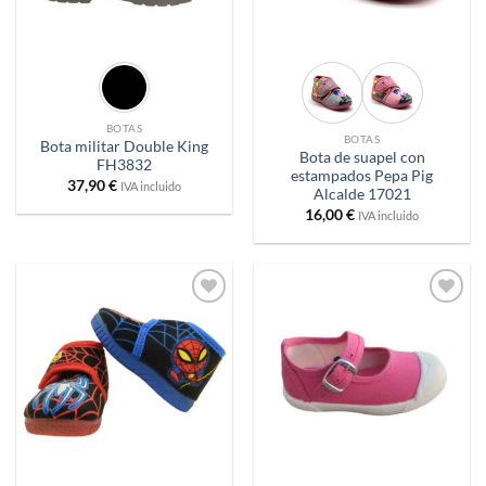
BOTAS
BOTAS
Bota militar Double King
Bota de suapel con
FH3832
estampados Pepa Pig
37,90
€
IVA incluido
Alcalde 17021
16,00
€
IVA incluido
Añadir
Añadir
a
a
deseos
deseos