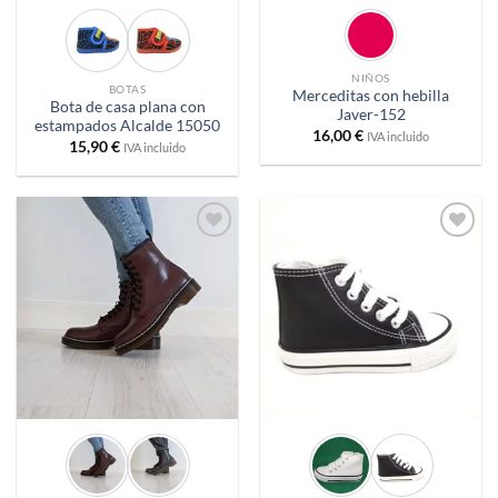
NIÑOS
BOTAS
Merceditas con hebilla
Bota de casa plana con
Javer-152
estampados Alcalde 15050
16,00
€
IVA incluido
15,90
€
IVA incluido
Añadir
Añadir
a
a
deseos
deseos