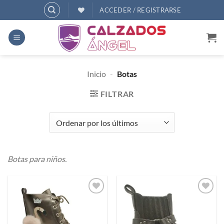
Saltar
ACCEDER / REGISTRARSE
al
contenido
Inicio
-
Botas
FILTRAR
Botas para niños.
Añadir
Añadir
a
a
deseos
deseos