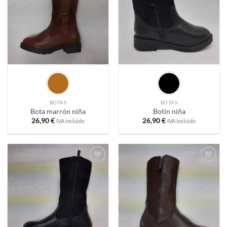
deseos
deseos
BOTAS
BOTAS
Bota marrón niña
Botín niña
26,90
€
26,90
€
IVA incluido
IVA incluido
Añadir
Añadir
a
a
deseos
deseos