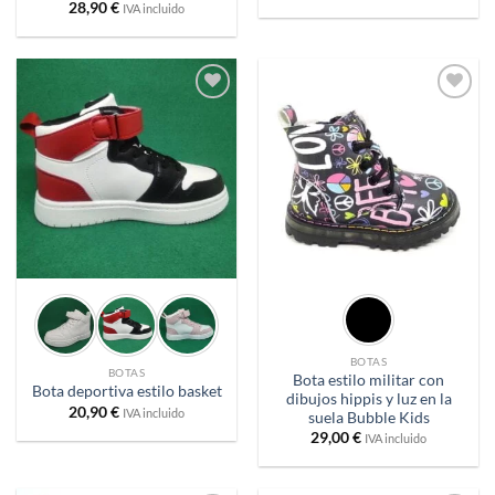
28,90
€
IVA incluido
Añadir
Añadir
a
a
deseos
deseos
BOTAS
BOTAS
Bota estilo militar con
Bota deportiva estilo basket
dibujos hippis y luz en la
20,90
€
IVA incluido
suela Bubble Kids
29,00
€
IVA incluido