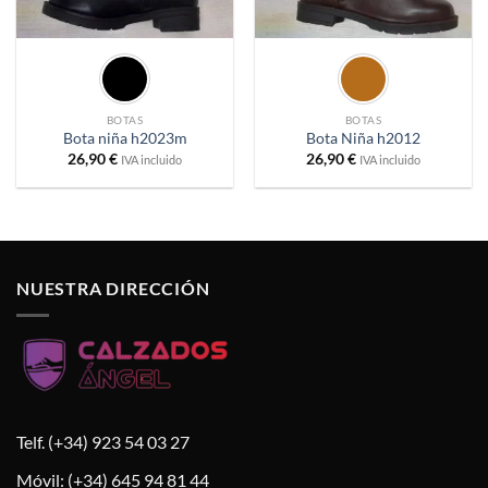
BOTAS
BOTAS
Bota niña h2023m
Bota Niña h2012
26,90
€
26,90
€
IVA incluido
IVA incluido
NUESTRA DIRECCIÓN
Telf. (+34) 923 54 03 27
Móvil: (+34) 645 94 81 44