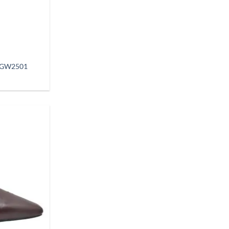
CFGW2501
Añadir
a
deseos