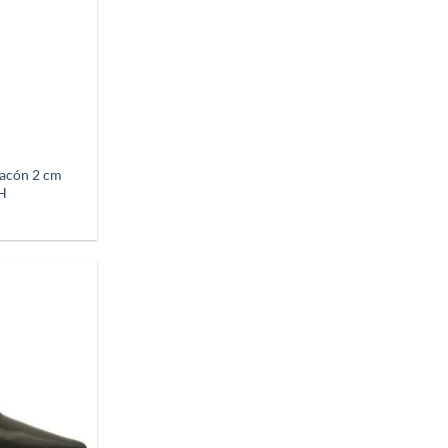
tacón 2 cm
H
Añadir
a
deseos