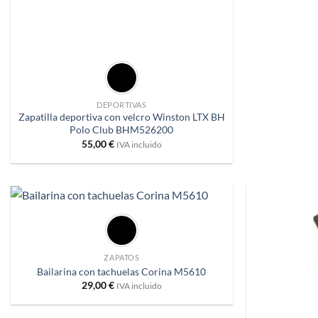
+
DEPORTIVAS
Zapatilla deportiva con velcro Winston LTX BH
Polo Club BHM526200
55,00
€
IVA incluido
+
Añadir
a
deseos
ZAPATOS
Bailarina con tachuelas Corina M5610
29,00
€
IVA incluido