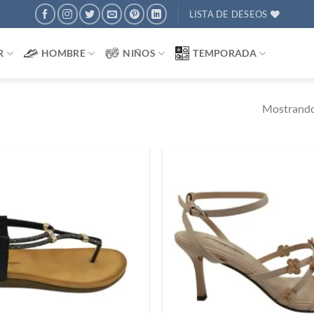
LISTA DE DESEOS
R
HOMBRE
NIÑOS
TEMPORADA
Mostrando
Añadir
a
deseos