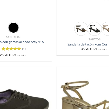
+
SANDALIAS
ZAPATOS
io con gomas al dedo Stay 416
Sandalia de tacón 7cm Cor
35,90
€
(1)
IVA incluido
Valorado
25,90
€
IVA incluido
con
5
de 5
Añadir
a
deseos