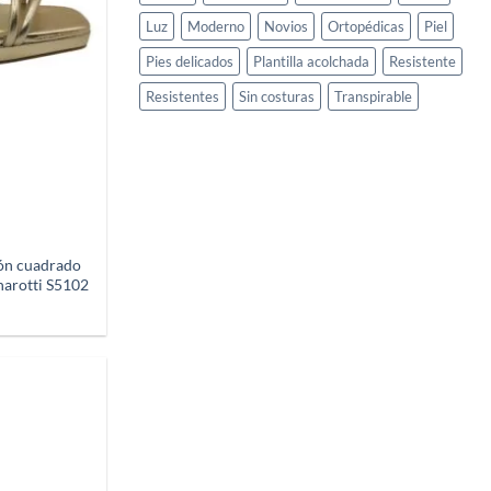
Luz
Moderno
Novios
Ortopédicas
Piel
Pies delicados
Plantilla acolchada
Resistente
Resistentes
Sin costuras
Transpirable
cón cuadrado
narotti S5102
Añadir
a
deseos