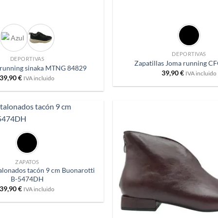
+
DEPORTIVAS
DEPORTIVAS
Zapatillas Joma running 
 running sinaka MTNG 84829
39,90
€
IVA incluido
39,90
€
IVA incluido
Añadir
a
deseos
ZAPATOS
talonados tacón 9 cm Buonarotti
B-5474DH
39,90
€
IVA incluido