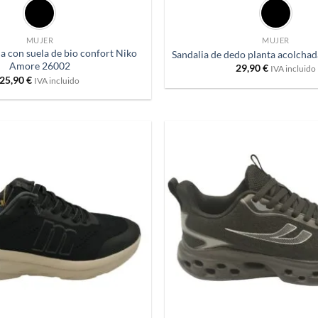
a
deseos
MUJER
MUJER
a con suela de bio confort Niko
Sandalia de dedo planta acolcha
Amore 26002
29,90
€
IVA incluido
25,90
€
IVA incluido
Añadir
a
deseos