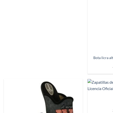
+
Bota licra al
+
Añadir
a
deseos