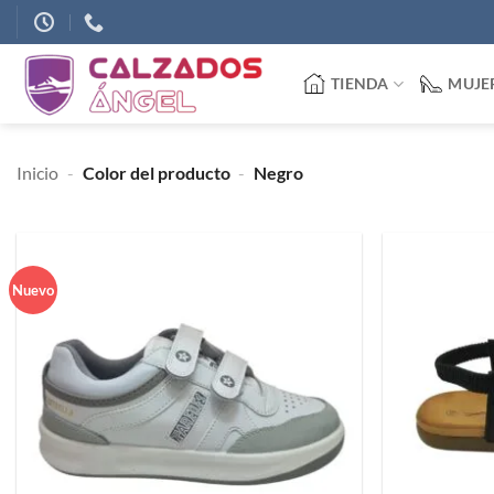
Saltar
al
contenido
TIENDA
MUJE
Inicio
-
Color del producto
-
Negro
Nuevo
Añadir
a
deseos