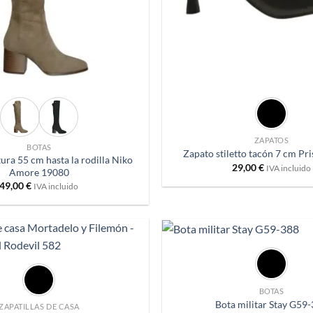
+
ZAPATOS
BOTAS
Zapato stiletto tacón 7 cm Pr
tura 55 cm hasta la rodilla Niko
29,00
€
IVA incluido
Amore 19080
49,00
€
IVA incluido
+
Añadir
a
deseos
BOTAS
Bota militar Stay G59
ZAPATILLAS DE CASA