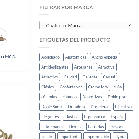
FILTRAR POR MARCA
Cualquier Marca
ETIQUETAS DEL PRODUCTO
ina M625
Acolchado
Anatómicas
Ancho especial
Antideslizantes
Artesanas
Atractiva
Atractivo
Calidad
Caliente
Casual
Clásico
Confortables
Cremallera
cuña
cómodas
cómodo
Deportivas
Doble piso
Añadir
a
Doble Suela
Duradera
Duraderos
Ejecutivo
deseos
Elegantes
Elástico
Ergonómica
España
Estampados
Flexible
Forradas
Frescas
ideales
Impactante
Impermeable
Ligera