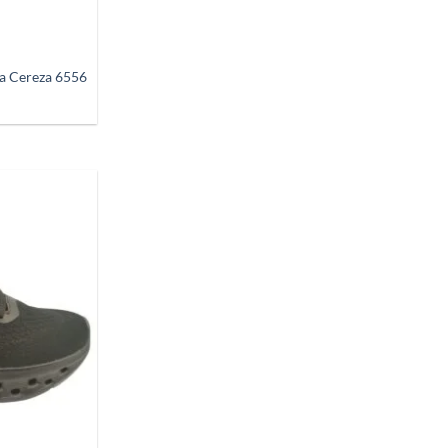
a
deseos
da Cereza 6556
Añadir
a
deseos