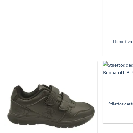
+
Deportiva
+
Añadir
a
deseos
Stilettos des