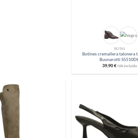
+
BOTAS
Botines cremallera talonera 
Buonarotti S5510D
39,90
€
IVA incluido
Añadir
a
deseos