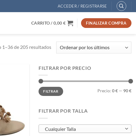
ACCEDER / REGISTRARSE
CARRITO /
0,00
€
FINALIZAR COMPRA
Ordenado
 1–36 de 205 resultados
por
los
FILTRAR POR PRECIO
últimos
Añadir
a
Precio
Precio
deseos
Precio:
0 €
—
90 €
FILTRAR
mínimo
máximo
FILTRAR POR TALLA
Cualquier Talla