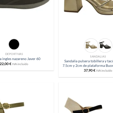
+
DEPORTIVAS
SANDALIAS
la ingles nazareno Javer 60
Sandalia pulsera tobillera y ta
22,00
€
IVA incluido
7.5cm y 2cm de plataforma Buo
37,90
€
IVA incluido
Añadir
a
deseos