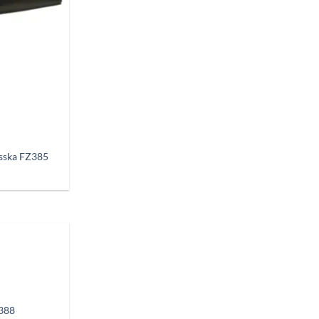
isska FZ385
Añadir
a
deseos
-388