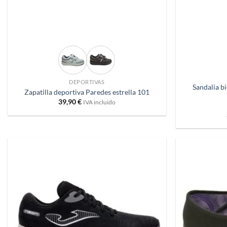
+
+
DEPORTIVAS
Sandalia b
Zapatilla deportiva Paredes estrella 101
39,90
€
IVA incluido
Añadir
a
deseos