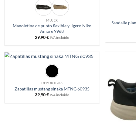
a
deseos
MUJER
Sandalia plan
Manoletina de punto flexible y ligero Niko
Amore 9968
29,90
€
IVA incluido
+
Añadir
a
deseos
DEPORTIVAS
Zapatillas mustang sinaka MTNG 60935
39,90
€
IVA incluido