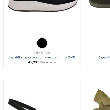
+
+
DEPORTIVAS
Zapatilla deportiva Joma neon running 2601
Zapatil
45,90
€
IVA incluido
Añadir
a
deseos