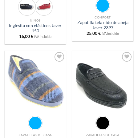
CONFORT
NIÑOS
Zapatilla tela nido de abeja
Inglesita con elásticos Javer
Javer 2397
150
25,00
€
IVA incluido
16,00
€
IVA incluido
Añadir
Añadir
a
a
deseos
deseos
ZAPATILLAS DE CASA
ZAPATILLAS DE CASA