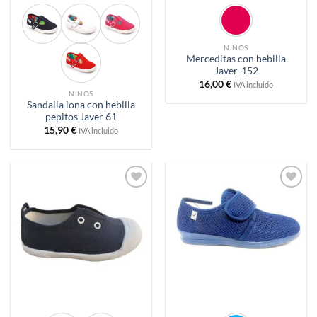
NIÑOS
Merceditas con hebilla
Javer-152
16,00
€
IVA incluido
NIÑOS
Sandalia lona con hebilla
pepitos Javer 61
15,90
€
IVA incluido
Añadir
Añadir
a
a
deseos
deseos