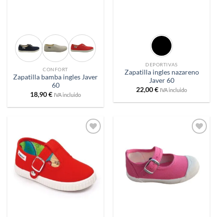
DEPORTIVAS
CONFORT
Zapatilla ingles nazareno
Zapatilla bamba ingles Javer
Javer 60
60
22,00
€
IVA incluido
18,90
€
IVA incluido
Añadir
Añadir
a
a
deseos
deseos