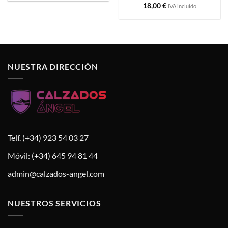
Valorado
18,00
€
IVA incluido
con
2
de
5
NUESTRA DIRECCIÓN
Telf. (+34) 923 54 03 27
Móvil: (+34) 645 94 81 44
admin@calzados-angel.com
NUESTROS SERVICIOS