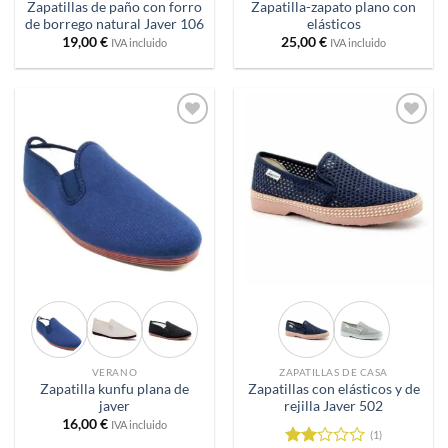
Zapatillas de paño con forro
Zapatilla-zapato plano con
de borrego natural Javer 106
elásticos
19,00
€
25,00
€
IVA incluido
IVA incluido
Añadir
Añadir
a
a
deseos
deseos
VERANO
ZAPATILLAS DE CASA
Zapatilla kunfu plana de
Zapatillas con elásticos y de
javer
rejilla Javer 502
16,00
€
IVA incluido
(1)