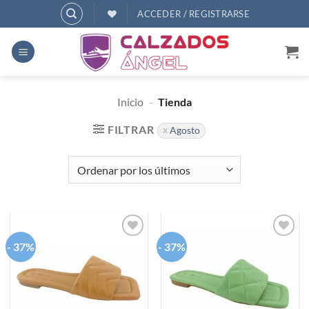
Saltar
ACCEDER / REGISTRARSE
al
contenido
Inicio
-
Tienda
FILTRAR
Agosto
- 37%
- 37%
Añadir
Añadir
a
a
deseos
deseos