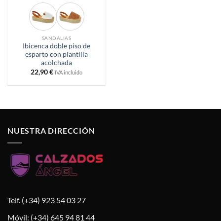
SANDALIAS
Ibicenca doble piso de
esparto con plantilla
acolchada
22,90
€
IVA incluido
NUESTRA DIRECCIÓN
Telf. (+34) 923 54 03 27
Móvil: (+34) 645 94 81 44