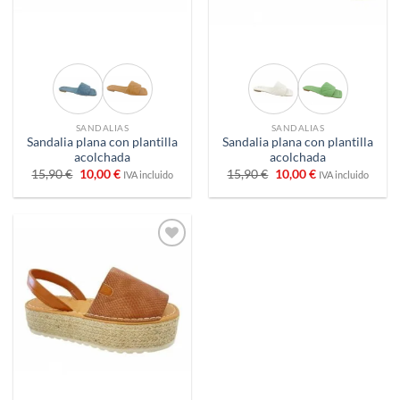
SANDALIAS
SANDALIAS
Sandalia plana con plantilla
Sandalia plana con plantilla
acolchada
acolchada
El
El
El
El
15,90
€
10,00
€
15,90
€
10,00
€
IVA incluido
IVA incluido
precio
precio
precio
precio
original
actual
original
actual
era:
es:
era:
es:
15,90 €.
10,00 €.
15,90 €.
10,00 €.
Añadir
a
deseos