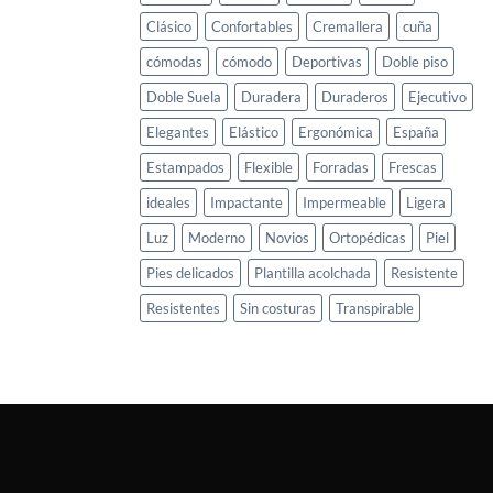
Clásico
Confortables
Cremallera
cuña
cómodas
cómodo
Deportivas
Doble piso
Doble Suela
Duradera
Duraderos
Ejecutivo
Elegantes
Elástico
Ergonómica
España
Estampados
Flexible
Forradas
Frescas
ideales
Impactante
Impermeable
Ligera
Luz
Moderno
Novios
Ortopédicas
Piel
Pies delicados
Plantilla acolchada
Resistente
Resistentes
Sin costuras
Transpirable