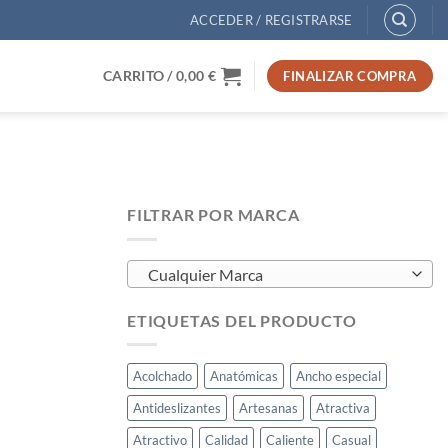
ACCEDER / REGISTRARSE
CARRITO /
0,00
€
FINALIZAR COMPRA
FILTRAR POR MARCA
Cualquier Marca
ETIQUETAS DEL PRODUCTO
Acolchado
Anatómicas
Ancho especial
Antideslizantes
Artesanas
Atractiva
Atractivo
Calidad
Caliente
Casual