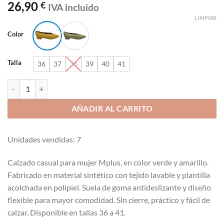
26,90
€
IVA incluido
LIMPIAR
Color
Talla
36
37
38
39
40
41
Bailarina en punta flexible y ligero Mplus 3236 cantidad
AÑADIR AL CARRITO
Unidades vendidas: 7
Calzado casual para mujer Mplus, en color verde y amarillo.
Fabricado en material sintético con tejido lavable y plantilla
acolchada en polipiel. Suela de goma antideslizante y diseño
flexible para mayor comodidad. Sin cierre, práctico y fácil de
calzar. Disponible en tallas 36 a 41.