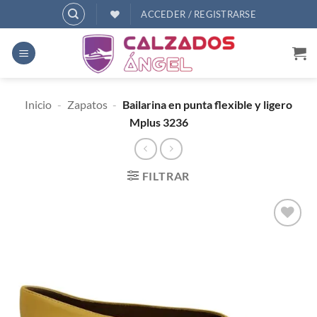
Saltar
ACCEDER / REGISTRARSE
al
contenido
Inicio
-
Zapatos
-
Bailarina en punta flexible y ligero
Mplus 3236
FILTRAR
AÑADIR
A
DESEOS