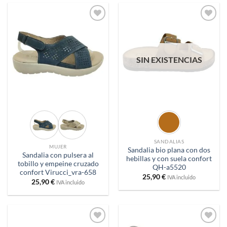
Añadir
Añadir
a
a
deseos
deseos
SIN EXISTENCIAS
SANDALIAS
MUJER
Sandalia bio plana con dos
Sandalia con pulsera al
hebillas y con suela confort
tobillo y empeine cruzado
QH-a5520
confort Virucci_vra-658
25,90
€
IVA incluido
25,90
€
IVA incluido