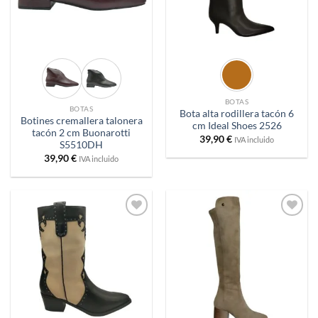
BOTAS
BOTAS
Bota alta rodillera tacón 6
Botines cremallera talonera
cm Ideal Shoes 2526
tacón 2 cm Buonarotti
39,90
€
IVA incluido
S5510DH
39,90
€
IVA incluido
Añadir
Añadir
a
a
deseos
deseos