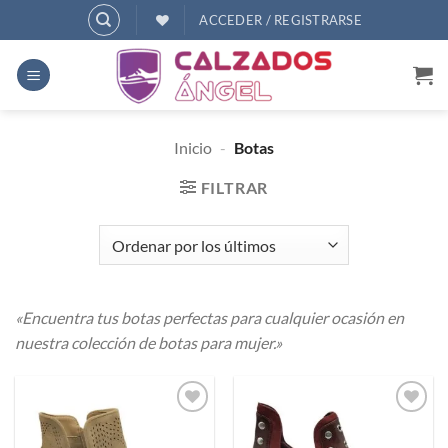
Saltar
ACCEDER / REGISTRARSE
al
contenido
Inicio
-
Botas
FILTRAR
«Encuentra tus botas perfectas para cualquier ocasión en
nuestra colección de botas para mujer.»
Añadir
Añadir
a
a