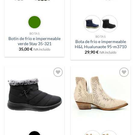
BOTAS
BOTAS
Botín de frio e impermeable
Bota de frio e impermeable
verde Stay 35-321
H&L Hualunaote 95-m3710
35,00
€
IVA incluido
29,90
€
IVA incluido
Añadir
Añadir
a
a
deseos
deseos