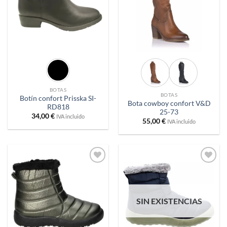
BOTAS
BOTAS
Botín confort Prisska SI-
Bota cowboy confort V&D
RD818
25-73
34,00
€
IVA incluido
55,00
€
IVA incluido
Añadir
Añadir
a
a
deseos
deseos
SIN EXISTENCIAS