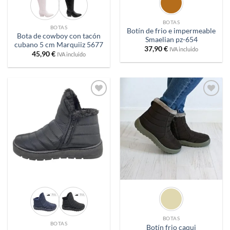
BOTAS
BOTAS
Botín de frio e impermeable
Bota de cowboy con tacón
Smaelian pz-654
cubano 5 cm Marquiiz 5677
37,90
€
IVA incluido
45,90
€
IVA incluido
Añadir
Añadir
a
a
deseos
deseos
BOTAS
BOTAS
Botín frio caqui