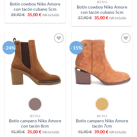
BOTAS
Botín cowboy Niko Amore
Botín cowboy Niko Amore
con tacón cubano 5cm
con tacón cubano 5cm
El
El
39,90
€
35,00
€
IVA incluido
El
El
37,90
€
35,00
€
precio
precio
IVA incluido
precio
precio
original
actual
original
actual
era:
es:
era:
es:
39,90 €.
35,00 €.
37,90 €.
35,00 €.
- 24%
- 15%
Añadir
Añadir
a
a
deseos
deseos
BOTAS
BOTAS
Botín campero Niko Amore
Botín campero Niko Amore
con tacón 8cm
tacón 7cm
El
El
El
El
45,90
€
35,00
€
45,90
€
39,00
€
IVA incluido
IVA incluido
precio
precio
precio
precio