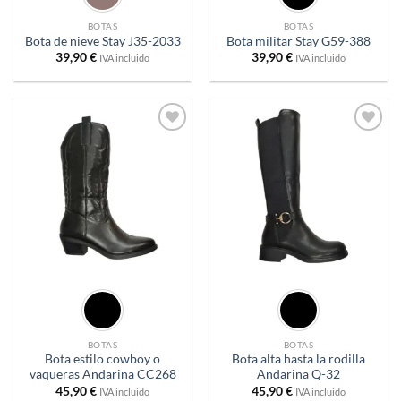
BOTAS
BOTAS
Bota de nieve Stay J35-2033
Bota militar Stay G59-388
39,90
€
39,90
€
IVA incluido
IVA incluido
Añadir
Añadir
a
a
deseos
deseos
BOTAS
BOTAS
Bota estilo cowboy o
Bota alta hasta la rodilla
vaqueras Andarina CC268
Andarina Q-32
45,90
€
45,90
€
IVA incluido
IVA incluido