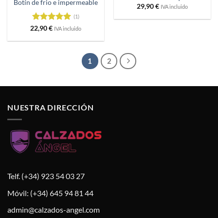
Botín de frio e impermeable
29,90
€
IVA incluido
(1)
Valorado
22,90
€
IVA incluido
con
5
de 5
1
2
NUESTRA DIRECCIÓN
Telf. (+34) 923 54 03 27
Móvil: (+34) 645 94 81 44
admin@calzados-angel.com