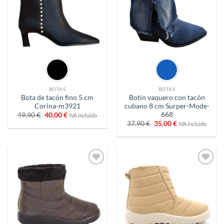
BOTAS
BOTAS
Bota de tacón fino 5 cm
Botín vaquero con tacón
Corina-m3921
cubano 8 cm Surper-Mode-
668
El
El
49,90
€
40,00
€
IVA incluido
precio
precio
El
El
37,90
€
35,00
€
IVA incluido
original
actual
precio
precio
era:
es:
original
actual
49,90 €.
40,00 €.
era:
es:
37,90 €.
35,00 €.
Añadir
Añadir
a
a
deseos
deseos