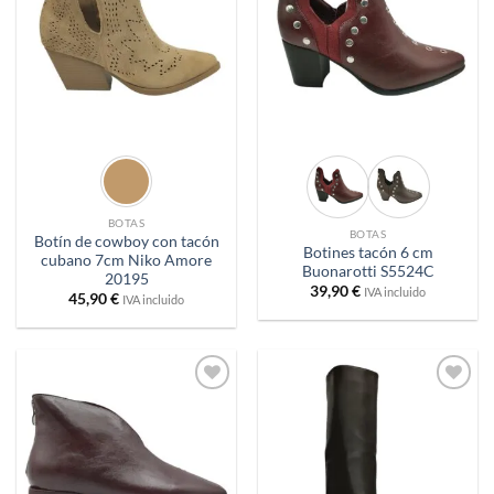
deseos
deseos
BOTAS
BOTAS
Botín de cowboy con tacón
Botines tacón 6 cm
cubano 7cm Niko Amore
Buonarotti S5524C
20195
39,90
€
IVA incluido
45,90
€
IVA incluido
Añadir
Añadir
a
a
deseos
deseos