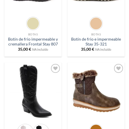
BOTAS
BOTAS
Botín de frio impermeable y
Botín de frio e impermeable
cremallera Frontal Stay 807
Stay 35-321
35,00
€
35,00
€
IVA incluido
IVA incluido
Añadir
Añadir
a
a
deseos
deseos