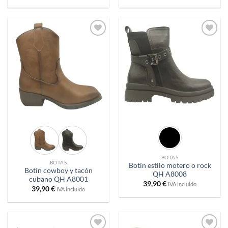
Añadir
Añadir
a
a
deseos
deseos
BOTAS
BOTAS
Botín estilo motero o rock
Botín cowboy y tacón
QH A8008
cubano QH A8001
39,90
€
IVA incluido
39,90
€
IVA incluido