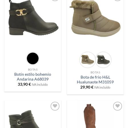
Añadir
Añadir
a
a
deseos
deseos
BOTAS
BOTAS
Botín estilo bohemio
Bota de frio H&L
Andarina A68039
Hualunaote M31059
33,90
€
IVA incluido
29,90
€
IVA incluido
Añadir
Añadir
a
a
deseos
deseos