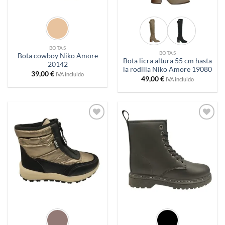
BOTAS
BOTAS
Bota cowboy Niko Amore
Bota licra altura 55 cm hasta
20142
la rodilla Niko Amore 19080
39,00
€
IVA incluido
49,00
€
IVA incluido
Añadir
Añadir
a
a
deseos
deseos