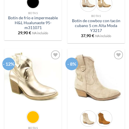
BOTAS
BOTAS
Botín de frio e impermeable
Botín de cowboy con tacón
H&L Hualunaote 95-
cubano 5 cm Alta Moda
m311071
Y3217
29,90
€
IVA incluido
37,90
€
IVA incluido
- 12%
- 8%
Añadir
Añadir
a
a
deseos
deseos
BOTAS