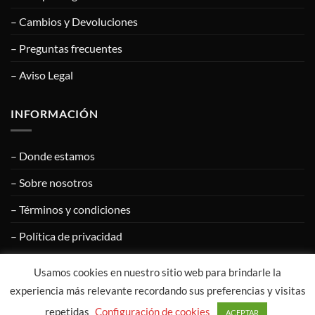
– Cambios y Devoluciones
– Preguntas frecuentes
– Aviso Legal
INFORMACIÓN
– Donde estamos
– Sobre nosotros
– Términos y condiciones
– Política de privacidad
Usamos cookies en nuestro sitio web para brindarle la
Visa
PayPal
MasterCard
Google
Apple
experiencia más relevante recordando sus preferencias y visitas
Pay
Pay
repetidas
Configuración de cookies
ACEPTAR