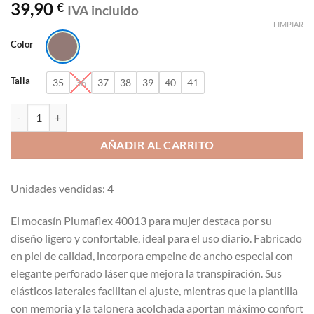
39,90
€
IVA incluido
LIMPIAR
Color
Talla
35
36
37
38
39
40
41
Mocasín con elásticos y cuña recta de 3 cm muy ligeros cantidad
AÑADIR AL CARRITO
Unidades vendidas: 4
El mocasín Plumaflex 40013 para mujer destaca por su
diseño ligero y confortable, ideal para el uso diario. Fabricado
en piel de calidad, incorpora empeine de ancho especial con
elegante perforado láser que mejora la transpiración. Sus
elásticos laterales facilitan el ajuste, mientras que la plantilla
con memoria y la talonera acolchada aportan máximo confort