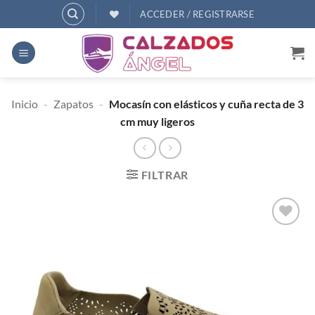
Saltar
ACCEDER / REGISTRARSE
al
contenido
Inicio
-
Zapatos
-
Mocasín con elásticos y cuña recta de 3
cm muy ligeros
FILTRAR
AÑADIR
A
DESEOS