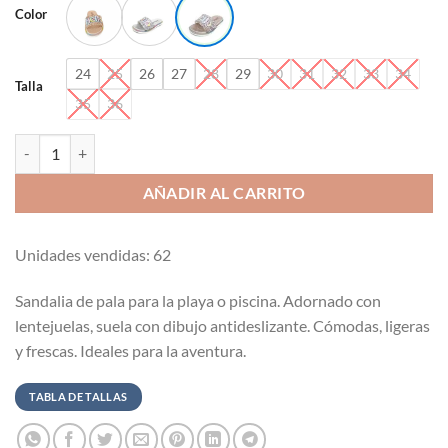
Color
24
25
26
27
28
29
30
31
32
33
34
Talla
35
36
Sandalia de pala para playa o piscina cantidad
AÑADIR AL CARRITO
Unidades vendidas: 62
Sandalia de pala para la playa o piscina. Adornado con
lentejuelas, suela con dibujo antideslizante. Cómodas, ligeras
y frescas. Ideales para la aventura.
TABLA DE TALLAS