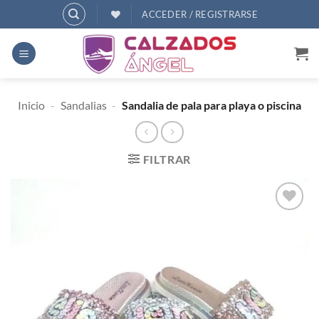
Saltar
ACCEDER / REGISTRARSE
al
contenido
Inicio
-
Sandalias
-
Sandalia de pala para playa o piscina
FILTRAR
AÑADIR
A
DESEOS