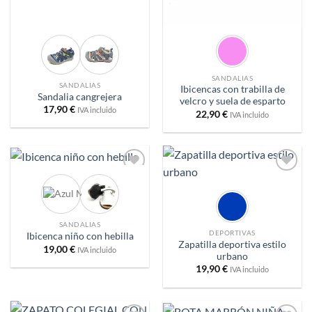
SANDALIAS
SANDALIAS
Ibicencas con trabilla de
Sandalia cangrejera
velcro y suela de esparto
17,90
€
IVA incluido
22,90
€
IVA incluido
Añadir
Añadir
a
a
deseos
deseos
SANDALIAS
DEPORTIVAS
Ibicenca niño con hebilla
Zapatilla deportiva estilo
19,00
€
IVA incluido
urbano
19,90
€
IVA incluido