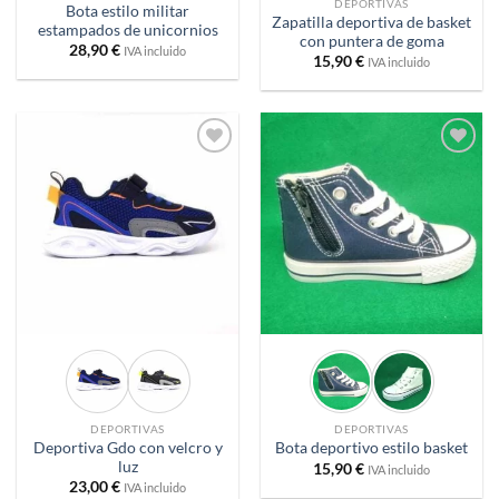
DEPORTIVAS
Bota estilo militar
Zapatilla deportiva de basket
estampados de unicornios
con puntera de goma
28,90
€
IVA incluido
15,90
€
IVA incluido
Añadir
Añadir
a
a
deseos
deseos
DEPORTIVAS
DEPORTIVAS
Deportiva Gdo con velcro y
Bota deportivo estilo basket
luz
15,90
€
IVA incluido
23,00
€
IVA incluido