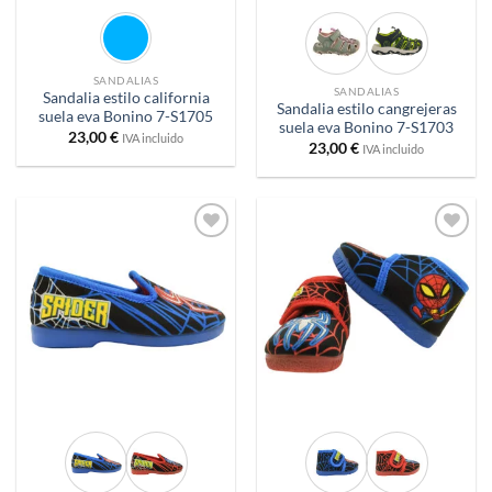
SANDALIAS
SANDALIAS
Sandalia estilo california
Sandalia estilo cangrejeras
suela eva Bonino 7-S1705
suela eva Bonino 7-S1703
23,00
€
IVA incluido
23,00
€
IVA incluido
Añadir
Añadir
a
a
deseos
deseos