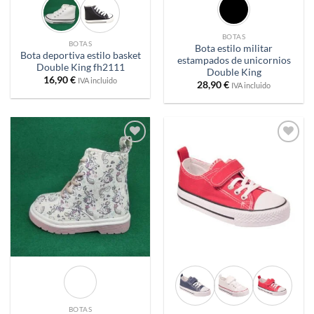
BOTAS
BOTAS
Bota estilo militar
Bota deportiva estilo basket
estampados de unicornios
Double King fh2111
Double King
16,90
€
IVA incluido
28,90
€
IVA incluido
Añadir
Añadir
a
a
deseos
deseos
BOTAS