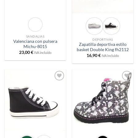
SANDALIAS
DEPORTIVAS
Valenciana con pulsera
Zapatilla deportiva estilo
Michu-8015
basket Double King fh2112
23,00
€
IVA incluido
16,90
€
IVA incluido
Añadir
Añadir
a
a
deseos
deseos