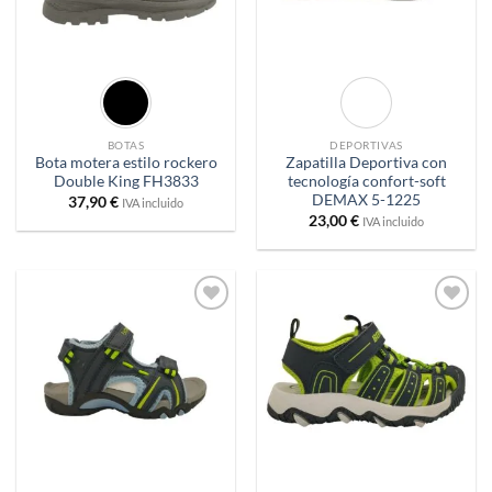
BOTAS
DEPORTIVAS
Bota motera estilo rockero
Zapatilla Deportiva con
Double King FH3833
tecnología confort-soft
DEMAX 5-1225
37,90
€
IVA incluido
23,00
€
IVA incluido
Añadir
Añadir
a
a
deseos
deseos