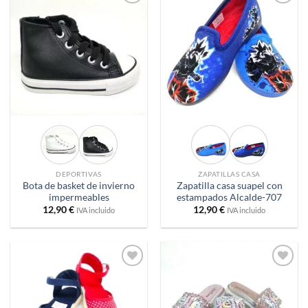
Añadir
Añadir
a
a
deseos
deseos
DEPORTIVAS
ZAPATILLAS CASA
Bota de basket de invierno
Zapatilla casa suapel con
impermeables
estampados Alcalde-707
12,90
€
12,90
€
IVA incluido
IVA incluido
Añadir
Añadir
a
a
deseos
deseos