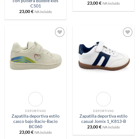
con pulsera Bubble kids
23,00
€
IVA incluido
C501
23,00
€
IVA incluido
Añadir
Añadir
a
a
deseos
deseos
DEPORTIVAS
DEPORTIVAS
Zapatilla deportiva estilo
Zapatilla deportiva estilo
casco bajo Bacio-Bacio
casual Jomix 1_K813-B
BC060
23,00
€
IVA incluido
23,00
€
IVA incluido