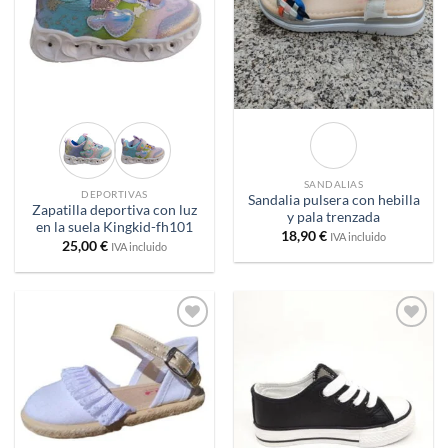
SANDALIAS
DEPORTIVAS
Sandalia pulsera con hebilla
Zapatilla deportiva con luz
y pala trenzada
en la suela Kingkid-fh101
18,90
€
IVA incluido
25,00
€
IVA incluido
Añadir
Añadir
a
a
deseos
deseos