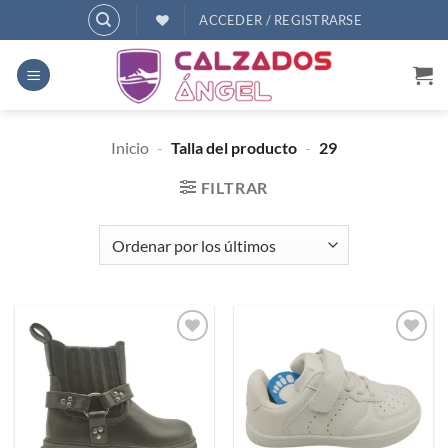
Saltar
ACCEDER / REGISTRARSE
al
contenido
Inicio
-
Talla del producto
-
29
FILTRAR
Añadir
Añadir
a
a
deseos
deseos