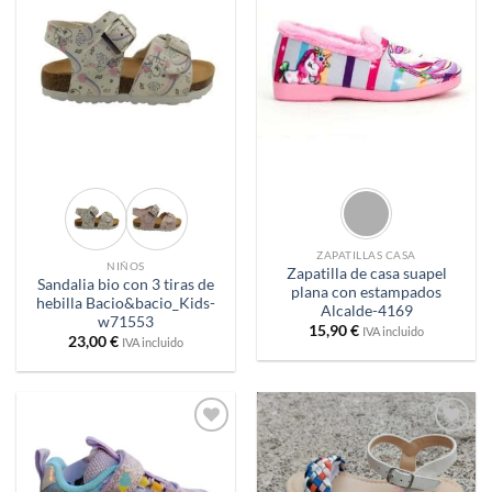
Añadir
Añadir
a
a
deseos
deseos
ZAPATILLAS CASA
NIÑOS
Zapatilla de casa suapel
Sandalia bio con 3 tiras de
plana con estampados
hebilla Bacio&bacio_Kids-
Alcalde-4169
w71553
15,90
€
IVA incluido
23,00
€
IVA incluido
Añadir
Añadir
a
a
deseos
deseos