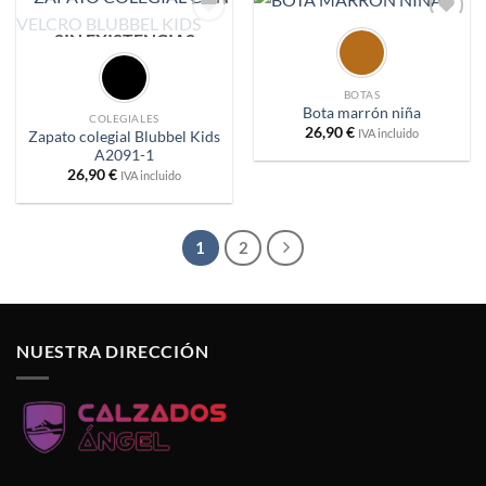
SIN EXISTENCIAS
Añadir
Añadir
a
a
deseos
deseos
BOTAS
Bota marrón niña
COLEGIALES
26,90
€
IVA incluido
Zapato colegial Blubbel Kids
A2091-1
26,90
€
IVA incluido
1
2
NUESTRA DIRECCIÓN