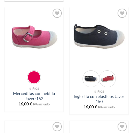
Añadir
Añadir
a
a
deseos
deseos
NIÑOS
NIÑOS
Merceditas con hebilla
Inglesita con elásticos Javer
Javer-152
150
16,00
€
IVA incluido
16,00
€
IVA incluido