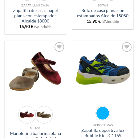
ZAPATILLAS CASA
BOTAS
Zapatilla de casa suapel
Bota de casa plana con
plana con estampados
estampados Alcalde 15050
Alcalde 18000
15,90
€
IVA incluido
15,90
€
IVA incluido
Añadir
Añadir
a
a
deseos
deseos
DEPORTIVAS
NIÑOS
Zapatilla deportiva luz
Manoletina bailarina plana
Bubble Kids C1169