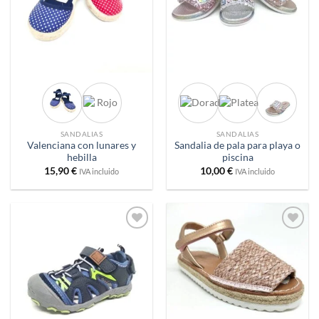
SANDALIAS
SANDALIAS
Valenciana con lunares y
Sandalia de pala para playa o
hebilla
piscina
15,90
€
10,00
€
IVA incluido
IVA incluido
Añadir
Añadir
a
a
deseos
deseos