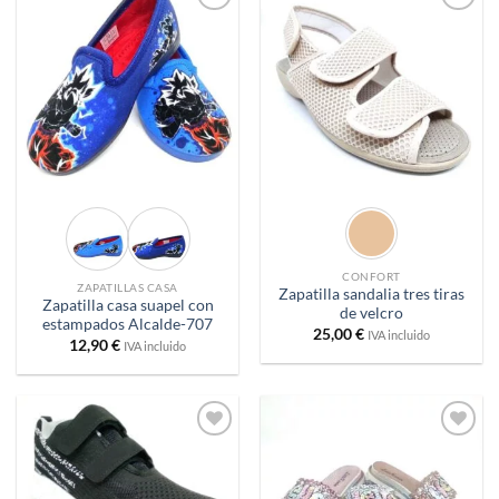
Añadir
Añadir
a
a
deseos
deseos
CONFORT
ZAPATILLAS CASA
Zapatilla sandalia tres tiras
Zapatilla casa suapel con
de velcro
estampados Alcalde-707
25,00
€
IVA incluido
12,90
€
IVA incluido
Añadir
Añadir
a
a
deseos
deseos