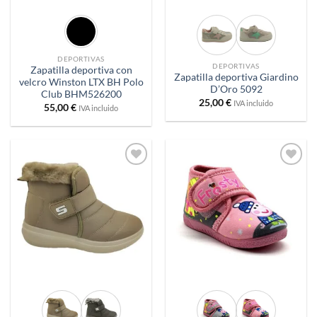
DEPORTIVAS
DEPORTIVAS
Zapatilla deportiva con
Zapatilla deportiva Giardino
velcro Winston LTX BH Polo
D’Oro 5092
Club BHM526200
25,00
€
IVA incluido
55,00
€
IVA incluido
Añadir
Añadir
a
a
deseos
deseos