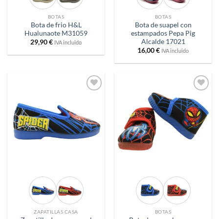
BOTAS
BOTAS
Bota de frio H&L
Bota de suapel con
Hualunaote M31059
estampados Pepa Pig
Alcalde 17021
29,90
€
IVA incluido
16,00
€
IVA incluido
Añadir
Añadir
a
a
deseos
deseos
ZAPATILLAS CASA
BOTAS