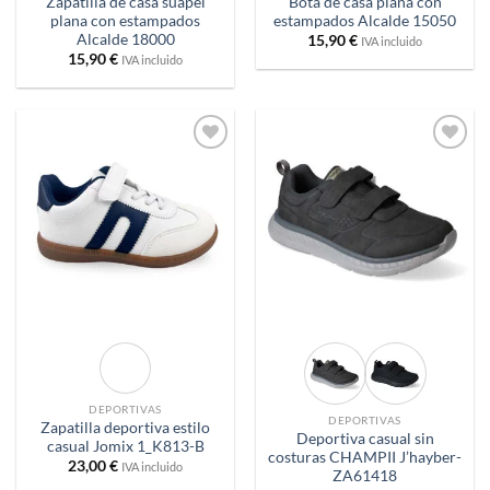
Zapatilla de casa suapel
Bota de casa plana con
plana con estampados
estampados Alcalde 15050
Alcalde 18000
15,90
€
IVA incluido
15,90
€
IVA incluido
Añadir
Añadir
a
a
deseos
deseos
DEPORTIVAS
DEPORTIVAS
Zapatilla deportiva estilo
Deportiva casual sin
casual Jomix 1_K813-B
costuras CHAMPII J’hayber-
23,00
€
IVA incluido
ZA61418