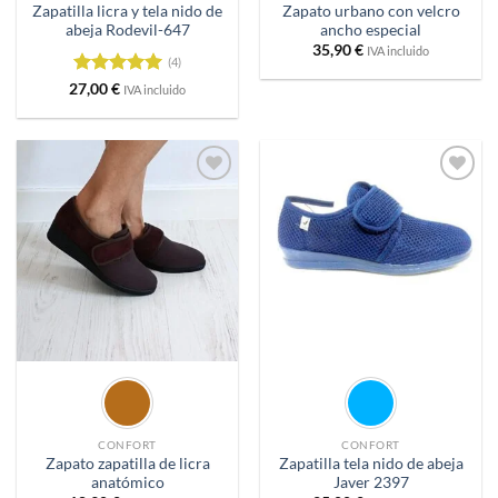
Zapatilla licra y tela nido de
Zapato urbano con velcro
abeja Rodevil-647
ancho especial
35,90
€
IVA incluido
(4)
Valorado
27,00
€
IVA incluido
con
5
de 5
Añadir
Añadir
a
a
deseos
deseos
CONFORT
CONFORT
Zapato zapatilla de licra
Zapatilla tela nido de abeja
anatómico
Javer 2397