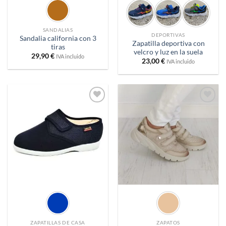
SANDALIAS
DEPORTIVAS
Sandalia california con 3
Zapatilla deportiva con
tiras
velcro y luz en la suela
29,90
€
IVA incluido
23,00
€
IVA incluido
Añadir
Añadir
a
a
deseos
deseos
ZAPATILLAS DE CASA
ZAPATOS