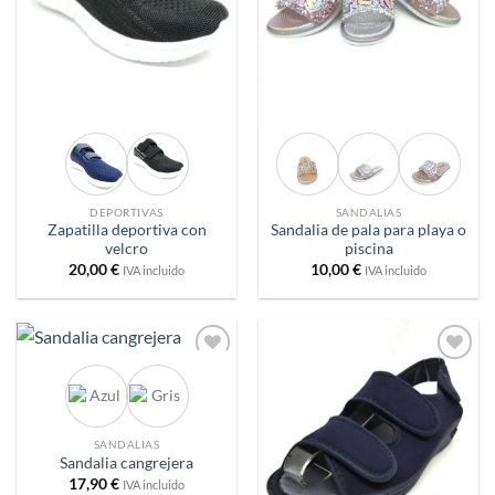
DEPORTIVAS
SANDALIAS
Zapatilla deportiva con
Sandalia de pala para playa o
velcro
piscina
20,00
€
10,00
€
IVA incluido
IVA incluido
Añadir
Añadir
a
a
deseos
deseos
SANDALIAS
Sandalia cangrejera
17,90
€
IVA incluido