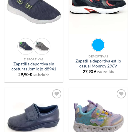
DEPORTIVAS
DEPORTIVAS
Zapatilla deportiva estilo
Zapatilla deportiva sin
casual Monroy 296V
costuras Jomix jx-d8941
27,90
€
IVA incluido
29,90
€
IVA incluido
Añadir
Añadir
a
a
deseos
deseos