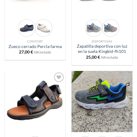
CONFORT
DEPORTIVAS
Zapatilla deportiva con luz
Zueco cerrado Percla farma
en la suela Kingkid-fh101
27,00
€
IVA incluido
25,00
€
IVA incluido
Añadir
Añadir
a
a
deseos
deseos