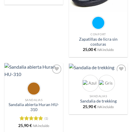
CONFORT
Zapatillas de licra sin
costuras
25,00
€
IVA incluido
Añadir
Añadir
a
a
deseos
deseos
SANDALIAS
SANDALIAS
Sandalia de trekking
Sandalia abierta Huran HU-
25,90
€
IVA incluido
310
(1)
Valorado
25,90
€
IVA incluido
con
5
de 5