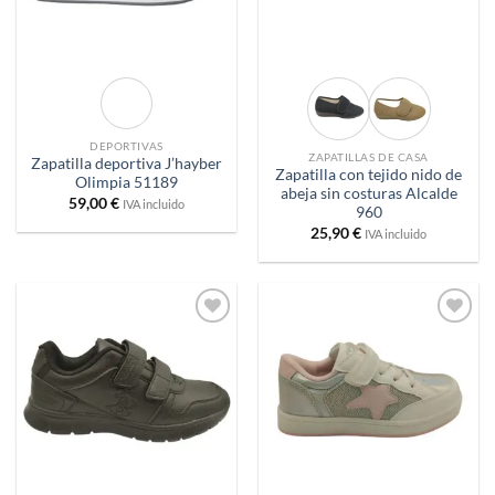
DEPORTIVAS
ZAPATILLAS DE CASA
Zapatilla deportiva J’hayber
Zapatilla con tejido nido de
Olimpia 51189
abeja sin costuras Alcalde
59,00
€
IVA incluido
960
25,90
€
IVA incluido
Añadir
Añadir
a
a
deseos
deseos