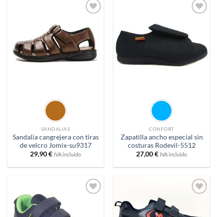
Añadir
Añadir
a
a
deseos
deseos
SANDALIAS
CONFORT
Sandalia cangrejera con tiras
Zapatilla ancho especial sin
de velcro Jomix-su9317
costuras Rodevil-5512
29,90
€
27,00
€
IVA incluido
IVA incluido
Añadir
Añadir
a
a
deseos
deseos