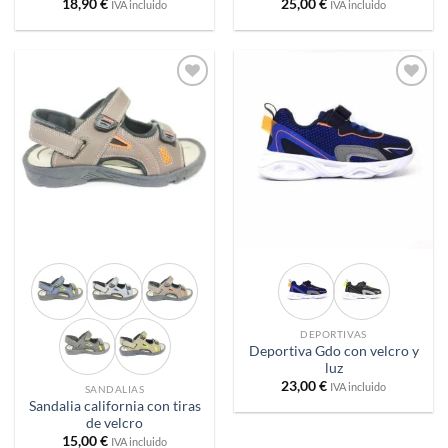
18,90
€
25,00
€
IVA incluido
IVA incluido
Añadir
Añadir
a
a
deseos
deseos
DEPORTIVAS
Deportiva Gdo con velcro y
luz
23,00
€
IVA incluido
SANDALIAS
Sandalia california con tiras
de velcro
15,00
€
IVA incluido