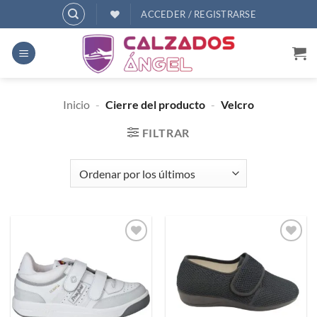
Saltar
ACCEDER / REGISTRARSE
al
contenido
Inicio
-
Cierre del producto
-
Velcro
FILTRAR
Añadir
Añadir
a
a
deseos
deseos