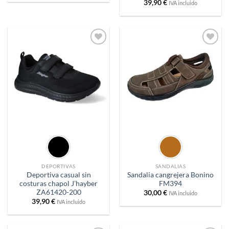
39,90
€
IVA incluido
Añadir
Añadir
a
a
deseos
deseos
DEPORTIVAS
SANDALIAS
Deportiva casual sin
Sandalia cangrejera Bonino
costuras chapol J’hayber
FM394
ZA61420-200
30,00
€
IVA incluido
39,90
€
IVA incluido