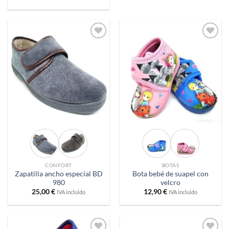
Añadir
Añadir
a
a
deseos
deseos
CONFORT
BOTAS
Zapatilla ancho especial BD
Bota bebé de suapel con
980
velcro
25,00
€
12,90
€
IVA incluido
IVA incluido