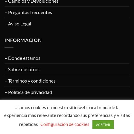
– Cambios y Devoluciones
– Preguntas frecuentes
– Aviso Legal
INFORMACIÓN
– Donde estamos
– Sobre nosotros
– Términos y condiciones
– Política de privacidad
Usamos cookies en nuestro sitio web para brindarle la
Visa
PayPal
MasterCard
Google
Apple
experiencia más relevante recordando sus preferencias y visitas
Pay
Pay
repetidas
Configuración de cookies
ACEPTAR
COPYRIGHT © 2020
CALZADOS ÁNGEL