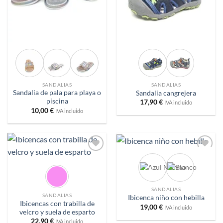
SANDALIAS
SANDALIAS
Sandalia de pala para playa o
Sandalia cangrejera
piscina
17,90
€
IVA incluido
10,00
€
IVA incluido
Añadir
Añadir
a
a
deseos
deseos
SANDALIAS
SANDALIAS
Ibicenca niño con hebilla
Ibicencas con trabilla de
19,00
€
IVA incluido
velcro y suela de esparto
22,90
€
IVA incluido