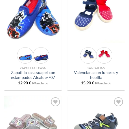
Añadir
Añadir
a
a
deseos
deseos
ZAPATILLAS CASA
SANDALIAS
Zapatilla casa suapel con
Valenciana con lunares y
estampados Alcalde-707
hebilla
12,90
€
15,90
€
IVA incluido
IVA incluido
Añadir
Añadir
a
a
deseos
deseos