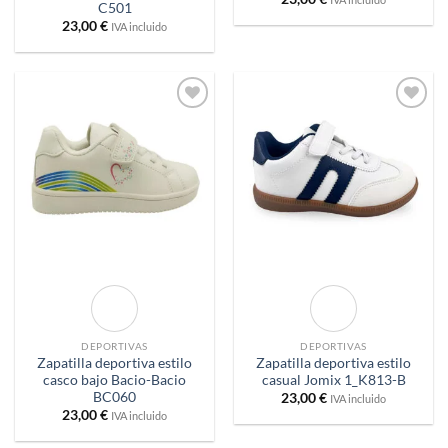
C501
23,00
€
IVA incluido
Añadir
Añadir
a
a
deseos
deseos
DEPORTIVAS
DEPORTIVAS
Zapatilla deportiva estilo
Zapatilla deportiva estilo
casco bajo Bacio-Bacio
casual Jomix 1_K813-B
BC060
23,00
€
IVA incluido
23,00
€
IVA incluido