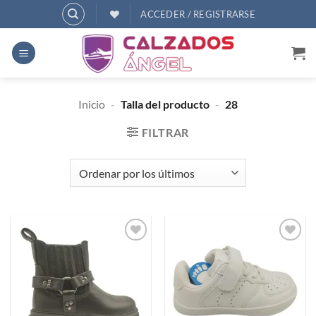
Saltar
ACCEDER / REGISTRARSE
al
contenido
Inicio
-
Talla del producto
-
28
FILTRAR
Añadir
Añadir
a
a
deseos
deseos