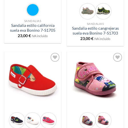
SANDALIAS
SANDALIAS
Sandalia estilo california
Sandalia estilo cangrejeras
suela eva Bonino 7-S1705
suela eva Bonino 7-S1703
23,00
€
IVA incluido
23,00
€
IVA incluido
Añadir
Añadir
a
a
deseos
deseos