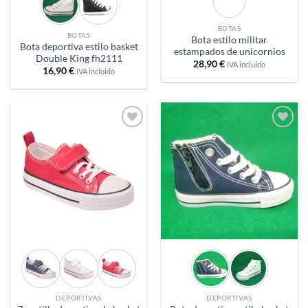
BOTAS
BOTAS
Bota estilo militar
Bota deportiva estilo basket
estampados de unicornios
Double King fh2111
28,90
€
IVA incluido
16,90
€
IVA incluido
Añadir
Añadir
a
a
deseos
deseos
DEPORTIVAS
DEPORTIVAS