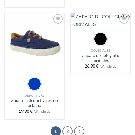
Añadir
Añadir
a
a
deseos
deseos
COLEGIALES
Zapato de colegial o
formales
26,90
€
IVA incluido
DEPORTIVAS
Zapatilla deportiva estilo
urbano
19,90
€
IVA incluido
1
2