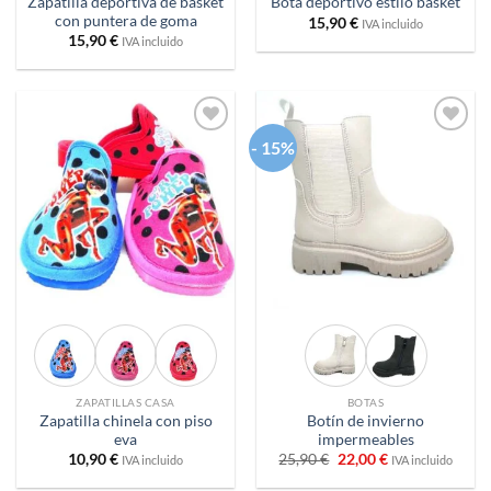
Zapatilla deportiva de basket
Bota deportivo estilo basket
con puntera de goma
15,90
€
IVA incluido
15,90
€
IVA incluido
- 15%
Añadir
Añadir
a
a
deseos
deseos
ZAPATILLAS CASA
BOTAS
Zapatilla chinela con piso
Botín de invierno
eva
impermeables
El
El
10,90
€
25,90
€
22,00
€
IVA incluido
IVA incluido
precio
precio
original
actual