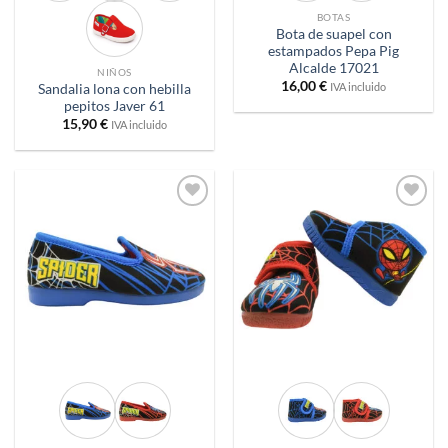
BOTAS
Bota de suapel con
estampados Pepa Pig
Alcalde 17021
NIÑOS
16,00
€
IVA incluido
Sandalia lona con hebilla
pepitos Javer 61
15,90
€
IVA incluido
Añadir
Añadir
a
a
deseos
deseos