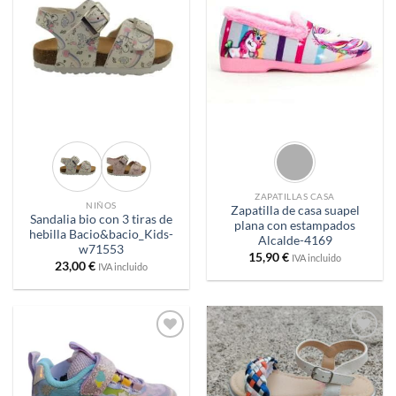
a
a
deseos
deseos
ZAPATILLAS CASA
NIÑOS
Zapatilla de casa suapel
Sandalia bio con 3 tiras de
plana con estampados
hebilla Bacio&bacio_Kids-
Alcalde-4169
w71553
15,90
€
IVA incluido
23,00
€
IVA incluido
Añadir
Añadir
a
a
deseos
deseos