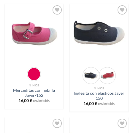
Añadir
Añadir
a
a
deseos
deseos
NIÑOS
NIÑOS
Merceditas con hebilla
Inglesita con elásticos Javer
Javer-152
150
16,00
€
IVA incluido
16,00
€
IVA incluido
Añadir
Añadir