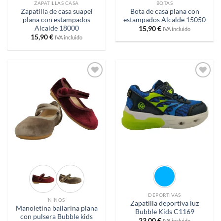
ZAPATILLAS CASA
BOTAS
Zapatilla de casa suapel
Bota de casa plana con
plana con estampados
estampados Alcalde 15050
Alcalde 18000
15,90
€
IVA incluido
15,90
€
IVA incluido
Añadir
Añadir
a
a
deseos
deseos
DEPORTIVAS
NIÑOS
Zapatilla deportiva luz
Manoletina bailarina plana
Bubble Kids C1169
con pulsera Bubble kids
23,00
€
IVA incluido