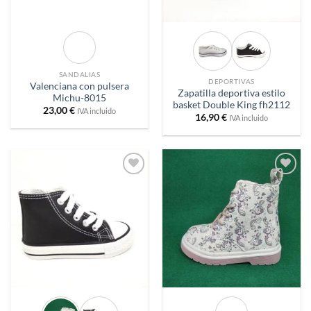
SANDALIAS
DEPORTIVAS
Valenciana con pulsera
Zapatilla deportiva estilo
Michu-8015
basket Double King fh2112
23,00
€
IVA incluido
16,90
€
IVA incluido
Añadir
Añadir
a
a
deseos
deseos