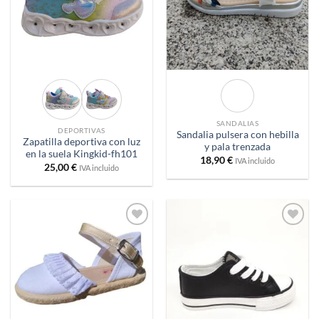
SANDALIAS
DEPORTIVAS
Sandalia pulsera con hebilla
Zapatilla deportiva con luz
y pala trenzada
en la suela Kingkid-fh101
18,90
€
IVA incluido
25,00
€
IVA incluido
Añadir
Añadir
a
a
deseos
deseos