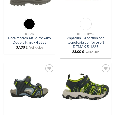
BOTAS
DEPORTIVAS
Bota motera estilo rockero
Zapatilla Deportiva con
Double King FH3833
tecnología confort-soft
DEMAX 5-1225
37,90
€
IVA incluido
23,00
€
IVA incluido
Añadir
Añadir
a
a
deseos
deseos