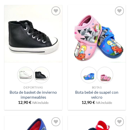
era:
es:
25,90 €.
22,00 €.
Añadir
Añadir
a
a
deseos
deseos
DEPORTIVAS
BOTAS
Bota de basket de invierno
Bota bebé de suapel con
impermeables
velcro
12,90
€
12,90
€
IVA incluido
IVA incluido