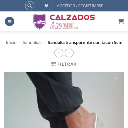
Saltar
ACCEDER / REGISTRARSE
al
contenido
Inicio
-
Sandalias
-
Sandalia transparente con tacón 5cm
FILTRAR
AÑADIR
A
DESEOS