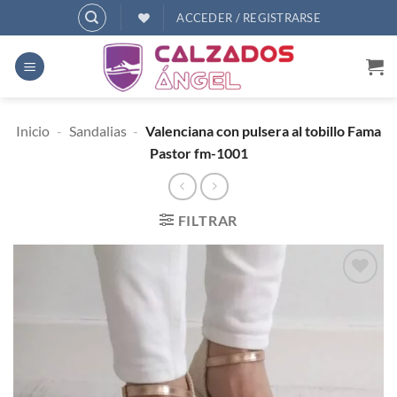
Saltar
ACCEDER / REGISTRARSE
al
contenido
Inicio
-
Sandalias
-
Valenciana con pulsera al tobillo Fama
Pastor fm-1001
FILTRAR
AÑADIR
A
DESEOS