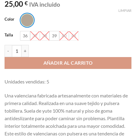
25,00
€
IVA incluido
LIMPIAR
Color
Talla
36
37
38
39
40
41
Valenciana con pulsera al tobillo Fama Pastor fm-1001 cantidad
AÑADIR AL CARRITO
Unidades vendidas: 5
Una valenciana fabricada artesanalmente con materiales de
primera calidad. Realizada en una suave tejido y pulsera
tobillera. Suela de yute 100% natural y piso de goma
antideslizante para poder caminar sin problemas. Plantilla
interior totalmente acolchada para una mayor comodidad.
Este estilo de valencianas con pulsera es una tendencia de