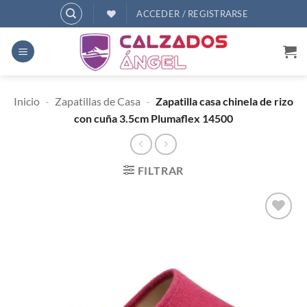
Saltar
ACCEDER / REGISTRARSE
al
contenido
Inicio
-
Zapatillas de Casa
-
Zapatilla casa chinela de rizo
con cuña 3.5cm Plumaflex 14500
FILTRAR
AÑADIR
A
DESEOS