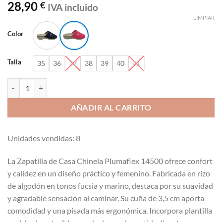
28,90
€
IVA incluido
LIMPIAR
Color
Talla
35
36
37
38
39
40
41
Zapatilla casa chinela de rizo con cuña 3.5cm Plumaflex 14500 cantid
AÑADIR AL CARRITO
Unidades vendidas: 8
La Zapatilla de Casa Chinela Plumaflex 14500 ofrece confort
y calidez en un diseño práctico y femenino. Fabricada en rizo
de algodón en tonos fucsia y marino, destaca por su suavidad
y agradable sensación al caminar. Su cuña de 3,5 cm aporta
comodidad y una pisada más ergonómica. Incorpora plantilla