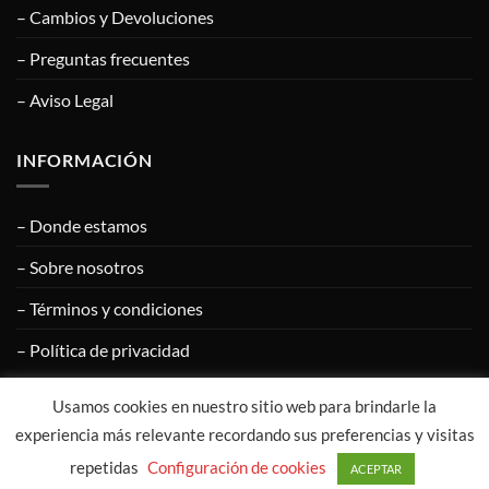
– Cambios y Devoluciones
– Preguntas frecuentes
– Aviso Legal
INFORMACIÓN
– Donde estamos
– Sobre nosotros
– Términos y condiciones
– Política de privacidad
Usamos cookies en nuestro sitio web para brindarle la
Visa
PayPal
MasterCard
Google
Apple
experiencia más relevante recordando sus preferencias y visitas
Pay
Pay
repetidas
Configuración de cookies
ACEPTAR
COPYRIGHT © 2020
CALZADOS ÁNGEL