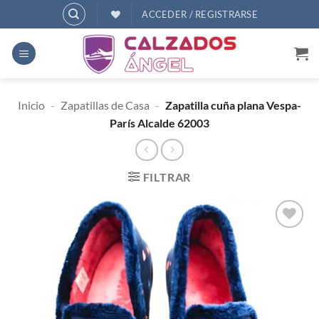
Saltar
ACCEDER / REGISTRARSE
al
contenido
Inicio
-
Zapatillas de Casa
-
Zapatilla cuña plana Vespa-
París Alcalde 62003
FILTRAR
AÑADIR
A
DESEOS