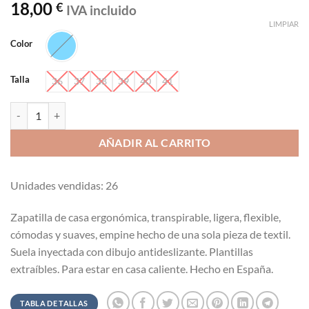
18,00
€
IVA incluido
LIMPIAR
Color
Talla
36
37
38
39
40
41
Zapatilla cuña plana Vespa-París Alcalde 62003 cantidad
AÑADIR AL CARRITO
Unidades vendidas: 26
Zapatilla de casa ergonómica, transpirable, ligera, flexible,
cómodas y suaves, empine hecho de una sola pieza de textil.
Suela inyectada con dibujo antideslizante. Plantillas
extraíbles. Para estar en casa caliente. Hecho en España.
TABLA DE TALLAS