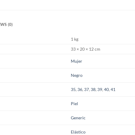
WS (0)
1 kg
33 × 20 × 12 cm
Mujer
Negro
35
,
36
,
37
,
38
,
39
,
40
,
41
Piel
Generic
Elástico