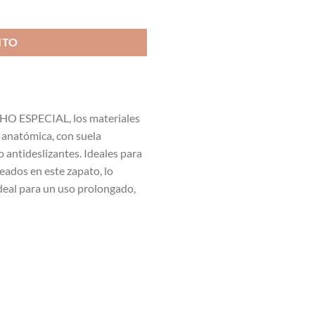
cos cantidad
ITO
CHO ESPECIAL, los materiales
ta anatómica, con suela
 antideslizantes. Ideales para
eados en este zapato, lo
ideal para un uso prolongado,