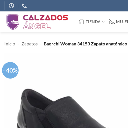
Saltar
al
contenido
TIENDA
MUJE
Inicio
-
Zapatos
-
Baerchi Woman 34153 Zapato anatómico c
- 40%