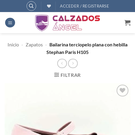
Saltar
ACCEDER / REGISTRARSE
al
contenido
Inicio
-
Zapatos
-
Bailarina terciopelo plana con hebilla
Stephan Paris H105
FILTRAR
AÑADIR
A
DESEOS