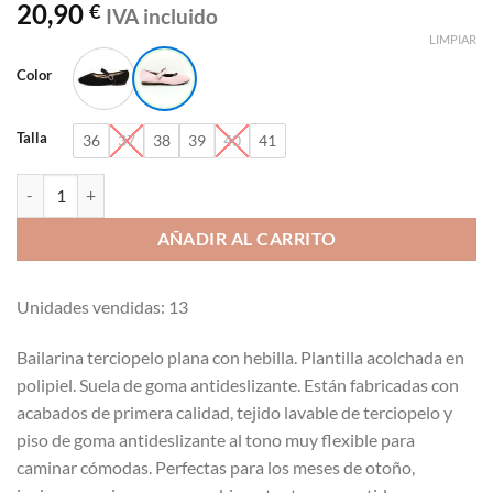
20,90
€
IVA incluido
LIMPIAR
Color
Talla
36
37
38
39
40
41
Bailarina terciopelo plana con hebilla Stephan Paris H105 cantidad
AÑADIR AL CARRITO
Unidades vendidas: 13
Bailarina terciopelo plana con hebilla. Plantilla acolchada en
polipiel. Suela de goma antideslizante. Están fabricadas con
acabados de primera calidad, tejido lavable de terciopelo y
piso de goma antideslizante al tono muy flexible para
caminar cómodas. Perfectas para los meses de otoño,