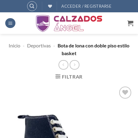
Saltar
ACCEDER / REGISTRARSE
al
contenido
Inicio
-
Deportivas
-
Bota de lona con doble piso estilo
basket
FILTRAR
AÑADIR
A
DESEOS