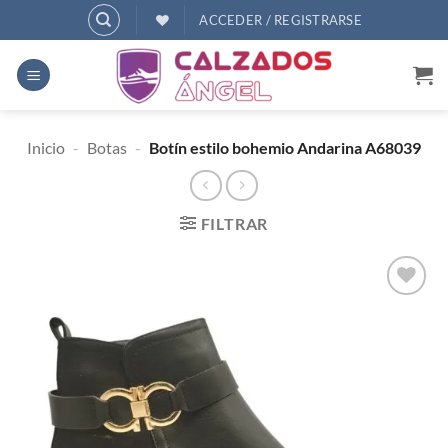
Saltar
ACCEDER / REGISTRARSE
al
contenido
Inicio
-
Botas
-
Botín estilo bohemio Andarina A68039
FILTRAR
AÑADIR
A
DESEOS