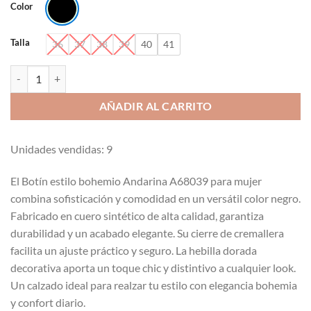
Color
Talla
36
37
38
39
40
41
Botín estilo bohemio Andarina A68039 cantidad
AÑADIR AL CARRITO
Unidades vendidas: 9
El Botín estilo bohemio Andarina A68039 para mujer
combina sofisticación y comodidad en un versátil color negro.
Fabricado en cuero sintético de alta calidad, garantiza
durabilidad y un acabado elegante. Su cierre de cremallera
facilita un ajuste práctico y seguro. La hebilla dorada
decorativa aporta un toque chic y distintivo a cualquier look.
Un calzado ideal para realzar tu estilo con elegancia bohemia
y confort diario.