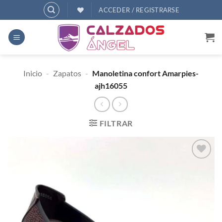
Saltar
ACCEDER / REGISTRARSE
al
contenido
Inicio
-
Zapatos
-
Manoletina confort Amarpies-
ajh16055
FILTRAR
AÑADIR
A
DESEOS