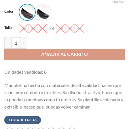
LIMPIAR
Color
Talla
35
36
37
38
39
40
41
Manoletina confort Amarpies-ajh16055 cantidad
AÑADIR AL CARRITO
Unidades vendidas: 8
Manoletina hecha con materiales de alta calidad, hacen que
sean muy cómodo y flexibles. Su diseño atractivo, hacen que
lo puedas combinas como tú quieras. Su plantilla acolchada y
extraíble hacen que puedas volver caminar.
TABLA DE TALLAS