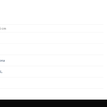
 5 cm
cona
.L.