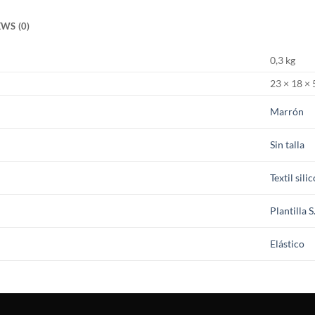
WS (0)
0,3 kg
23 × 18 ×
Marrón
Sin talla
Textil sili
Plantilla S
Elástico