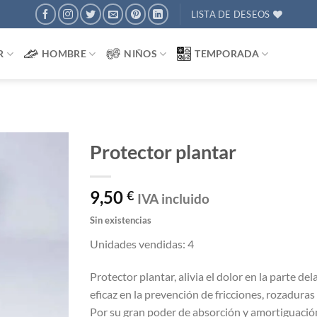
LISTA DE DESEOS
R
HOMBRE
NIÑOS
TEMPORADA
Protector plantar
AÑADIR
9,50
€
IVA incluido
A
DESEOS
Sin existencias
Unidades vendidas: 4
Protector plantar, alivia el dolor en la parte de
eficaz en la prevención de fricciones, rozaduras
Por su gran poder de absorción y amortiguació