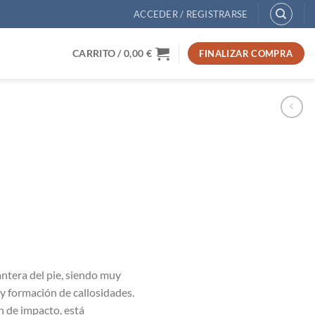
ACCEDER / REGISTRARSE
CARRITO /
0,00
€
FINALIZAR COMPRA
lantera del pie, siendo muy
 y formación de callosidades.
n de impacto, está