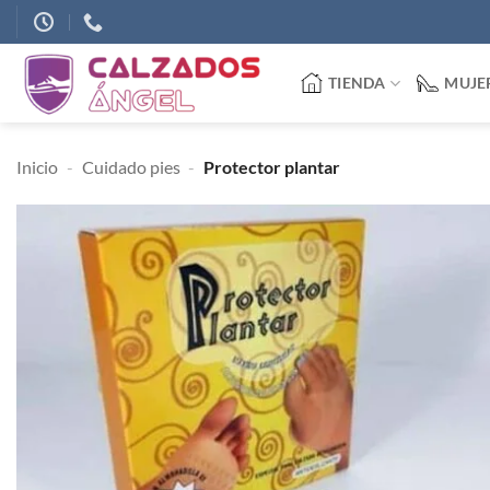
Saltar
al
contenido
TIENDA
MUJE
Inicio
-
Cuidado pies
-
Protector plantar