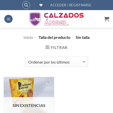
Saltar
ACCEDER / REGISTRARSE
al
contenido
Inicio
-
Talla del producto
-
Sin talla
FILTRAR
Añadir
a
deseos
SIN EXISTENCIAS