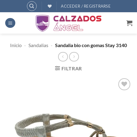
Saltar
ACCEDER / REGISTRARSE
al
contenido
Inicio
-
Sandalias
-
Sandalia bio con gomas Stay 3140
FILTRAR
AÑADIR
A
DESEOS