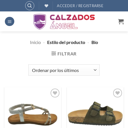
Saltar
ACCEDER / REGISTRARSE
al
contenido
Inicio
-
Estilo del producto
-
Bio
FILTRAR
Añadir
Añadir
a
a
deseos
deseos