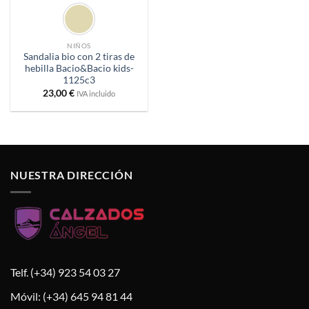
NIÑOS
Sandalia bio con 2 tiras de
hebilla Bacio&Bacio kids-
1125c3
23,00
€
IVA incluido
NUESTRA DIRECCIÓN
Telf. (+34) 923 54 03 27
Móvil: (+34) 645 94 81 44