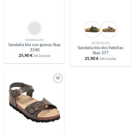
SANDALIAS
SANDALIAS
Sandalia bio con gomas Stay
Sandalia bio dos hebillas
3140
Stay 377
25,90
€
IVA incluido
25,90
€
IVA incluido
Añadir
a
deseos