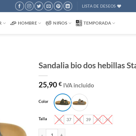
LISTA DE DESEOS
R
HOMBRE
NIÑOS
TEMPORADA
Sandalia bio dos hebillas S
AÑADIR
25,90
€
IVA incluido
A
DESEOS
Color
Talla
36
37
38
39
40
41
Sandalia bio dos hebillas Stay 377 cantidad