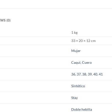
WS (0)
1 kg
33 × 20 × 12 cm
Mujer
Caqui
,
Cuero
36
,
37
,
38
,
39
,
40
,
41
Sintético
Stay
Doble hebilla