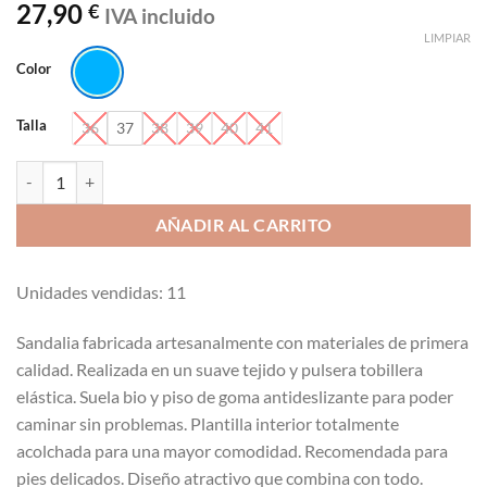
27,90
€
IVA incluido
LIMPIAR
Color
Talla
36
37
38
39
40
41
Sandalia deportiva tiras Niko_Amore-3325 cantidad
AÑADIR AL CARRITO
Unidades vendidas: 11
Sandalia fabricada artesanalmente con materiales de primera
calidad. Realizada en un suave tejido y pulsera tobillera
elástica. Suela bio y piso de goma antideslizante para poder
caminar sin problemas. Plantilla interior totalmente
acolchada para una mayor comodidad. Recomendada para
pies delicados. Diseño atractivo que combina con todo.