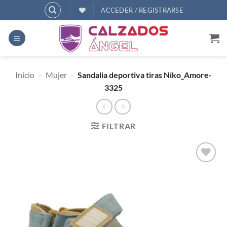
Saltar
ACCEDER / REGISTRARSE
al
contenido
Inicio
-
Mujer
-
Sandalia deportiva tiras Niko_Amore-
3325
FILTRAR
AÑADIR
A
DESEOS