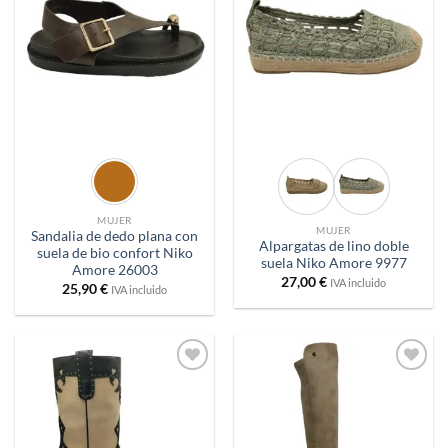
a
a
deseos
deseos
MUJER
MUJER
Sandalia de dedo plana con
Alpargatas de lino doble
suela de bio confort Niko
suela Niko Amore 9977
Amore 26003
27,00
€
IVA incluido
25,90
€
IVA incluido
Añadir
Añadir
a
a
deseos
deseos