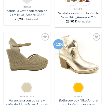
MUJER
MUJER
Sandalia vestir con tacón de
Sandalia vestir con tacón de
9 cm Niko_Amore-3336
6 cm Niko_Amore-6715
25,90
€
IVA incluido
25,90
€
IVA incluido
- 12%
Añadir
Añadir
a
a
deseos
deseos
SANDALIAS
BOTAS
Valenciana con pulsera y
Botín cowboy Niko Amore
cuña de 11 cm Niko_Amore-
con tacón cubano 5cm