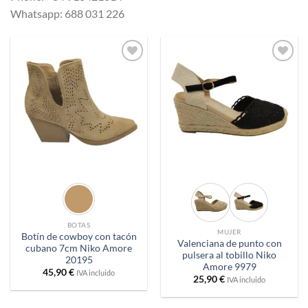
Whatsapp: 688 031 226
Añadir
Añadir
a
a
deseos
deseos
BOTAS
MUJER
Botín de cowboy con tacón
Valenciana de punto con
cubano 7cm Niko Amore
pulsera al tobillo Niko
20195
Amore 9979
45,90
€
IVA incluido
25,90
€
IVA incluido