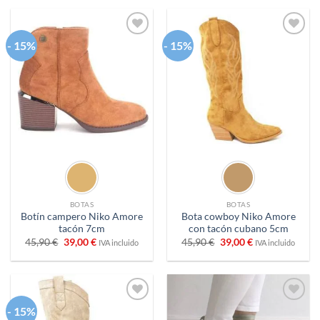
era:
es:
45,90 €.
35,00 €.
37,90 €.
35,00 €.
- 15%
- 15%
Añadir
Añadir
a
a
deseos
deseos
BOTAS
BOTAS
Botín campero Niko Amore
Bota cowboy Niko Amore
tacón 7cm
con tacón cubano 5cm
El
El
El
El
45,90
€
39,00
€
45,90
€
39,00
€
IVA incluido
IVA incluido
precio
precio
precio
precio
original
actual
original
actual
era:
es:
era:
es:
45,90 €.
39,00 €.
45,90 €.
39,00 €.
- 15%
Añadir
Añadir