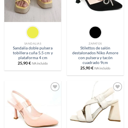
SANDALIAS
ZAPATOS
Sandalia doble pulsera
Stilettos de salón
tobillera cuña 5.5 cm y
destalonados Niko Amore
plataforma 4 cm
con pulsera y tacón
cuadrado 9cm
25,90
€
IVA incluido
25,90
€
IVA incluido
Añadir
Añadir
a
a
deseos
deseos