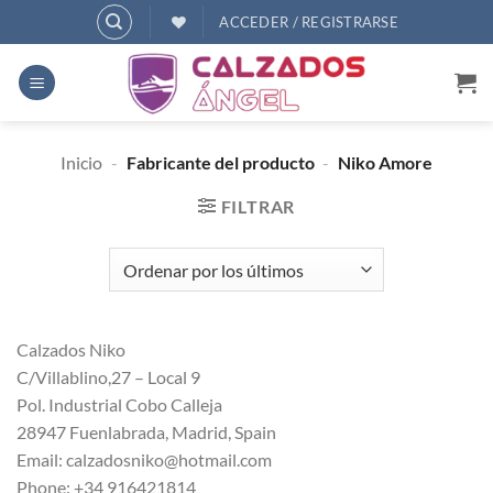
Saltar
ACCEDER / REGISTRARSE
al
contenido
Inicio
-
Fabricante del producto
-
Niko Amore
FILTRAR
Calzados Niko
C/Villablino,27 – Local 9
Pol. Industrial Cobo Calleja
28947 Fuenlabrada, Madrid, Spain
Email: calzadosniko@hotmail.com
Phone: +34 916421814