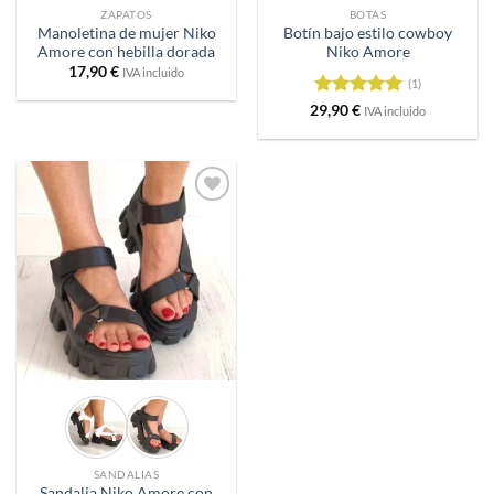
ZAPATOS
BOTAS
Manoletina de mujer Niko
Botín bajo estilo cowboy
Amore con hebilla dorada
Niko Amore
17,90
€
IVA incluido
(1)
Valorado
29,90
€
IVA incluido
con
5
de 5
Añadir
a
deseos
SANDALIAS
Sandalia Niko Amore con