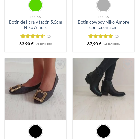
BOTAS
BOTAS
Botín de licra y tacón 5.5cm
Botín cowboy Niko Amore
Niko Amore
con tacón 5cm
(2)
(2)
Valorado
Valorado
33,90
€
37,90
€
IVA incluido
IVA incluido
con
4.5
con
5
de 5
de 5
Añadir
Añadir
a
a
deseos
deseos