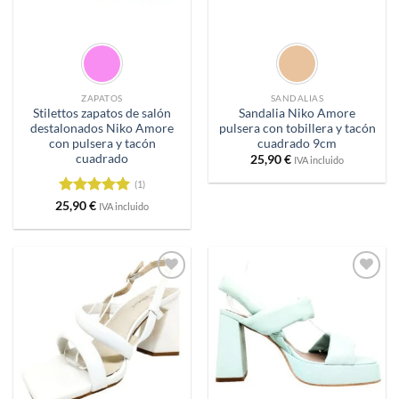
ZAPATOS
SANDALIAS
Stilettos zapatos de salón
Sandalia Niko Amore
destalonados Niko Amore
pulsera con tobillera y tacón
con pulsera y tacón
cuadrado 9cm
cuadrado
25,90
€
IVA incluido
(1)
Valorado
25,90
€
IVA incluido
con
5
de 5
Añadir
Añadir
a
a
deseos
deseos