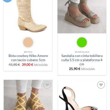
a
a
deseos
deseos
BOTAS
SANDALIAS
Bota cowboy Niko Amore
Sandalia con cinta tobillera
con tacón cubano 5cm
cuña 5.5 cm y plataforma 4
cm
El
El
45,90
€
39,00
€
IVA incluido
precio
precio
25,90
€
IVA incluido
original
actual
era:
es:
45,90 €.
39,00 €.
Añadir
Añadir
a
a
deseos
deseos