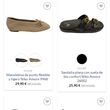
Añadir
Añadir
a
a
deseos
deseos
MUJER
MUJER
Sandalia plana con suela de
Manoletina de punto flexible
bio confort Niko Amore
y ligero Niko Amore 9968
26002
29,90
€
IVA incluido
25,90
€
IVA incluido
Añadir
Añadir