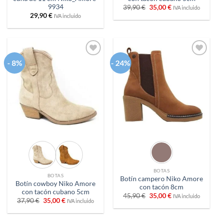
9934
El
El
39,90
€
35,00
€
IVA incluido
precio
precio
29,90
€
IVA incluido
original
actual
era:
es:
39,90 €.
35,00 €.
- 8%
- 24%
Añadir
Añadir
a
a
deseos
deseos
BOTAS
BOTAS
Botín campero Niko Amore
Botín cowboy Niko Amore
con tacón 8cm
con tacón cubano 5cm
El
El
45,90
€
35,00
€
IVA incluido
El
El
37,90
€
35,00
€
IVA incluido
precio
precio
precio
precio
original
actual
original
actual
era:
es: