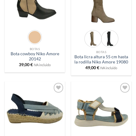
BOTAS
BOTAS
Bota cowboy Niko Amore
Bota licra altura 55 cm hasta
20142
la rodilla Niko Amore 19080
39,00
€
IVA incluido
49,00
€
IVA incluido
Añadir
Añadir
a
a
deseos
deseos