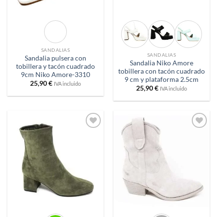
SANDALIAS
SANDALIAS
Sandalia pulsera con
Sandalia Niko Amore
tobillera y tacón cuadrado
tobillera con tacón cuadrado
9cm Niko Amore-3310
9 cm y plataforma 2.5cm
25,90
€
IVA incluido
25,90
€
IVA incluido
Añadir
Añadir
a
a
deseos
deseos