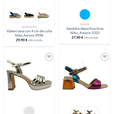
MUJER
SANDALIAS
Sandalia deportiva tiras
Valenciana con 4 cm de cuña
Niko_Amore-3325
Niko Amore 9998
27,90
€
IVA incluido
29,90
€
IVA incluido
Añadir
Añadir
a
a
deseos
deseos