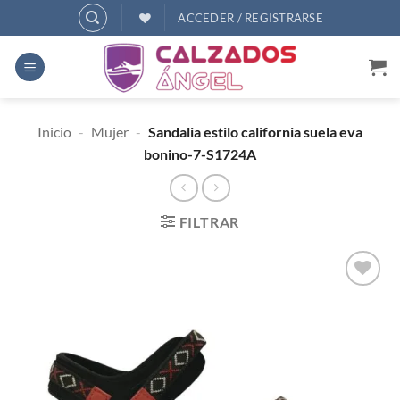
Saltar
ACCEDER / REGISTRARSE
al
contenido
Inicio
-
Mujer
-
Sandalia estilo california suela eva
bonino-7-S1724A
FILTRAR
AÑADIR
A
DESEOS