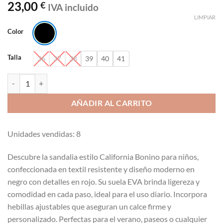
23,00
€
IVA incluido
LIMPIAR
Color
Talla
36
37
38
39
40
41
Sandalia estilo california suela eva bonino-7-S1724A cantidad
AÑADIR AL CARRITO
Unidades vendidas: 8
Descubre la sandalia estilo California Bonino para niños,
confeccionada en textil resistente y diseño moderno en
negro con detalles en rojo. Su suela EVA brinda ligereza y
comodidad en cada paso, ideal para el uso diario. Incorpora
hebillas ajustables que aseguran un calce firme y
personalizado. Perfectas para el verano, paseos o cualquier