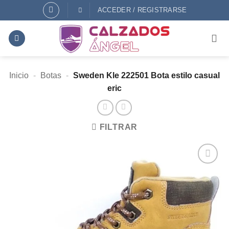
Saltar
ACCEDER / REGISTRARSE
al
contenido
Inicio
-
Botas
-
Sweden Kle 222501 Bota estilo casual
eric
FILTRAR
AÑADIR
A
DESEOS