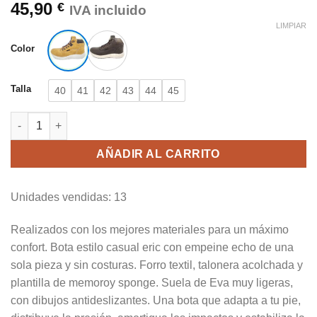
45,90
€
IVA incluido
LIMPIAR
Color
Talla
40
41
42
43
44
45
Sweden Kle 222501 Bota estilo casual eric cantidad
AÑADIR AL CARRITO
Unidades vendidas: 13
Realizados con los mejores materiales para un máximo
confort. Bota estilo casual eric con empeine echo de una
sola pieza y sin costuras. Forro textil, talonera acolchada y
plantilla de memoroy sponge. Suela de Eva muy ligeras,
con dibujos antideslizantes. Una bota que adapta a tu pie,