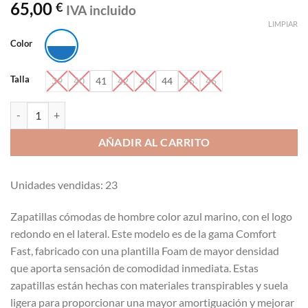
65,00
€
IVA incluido
LIMPIAR
Color
Talla
39
40
41
42
43
44
45
46
Zapatillas US Open - Gran Slam J'Hayber 65702-37 cantidad
AÑADIR AL CARRITO
Unidades vendidas: 23
Zapatillas cómodas de hombre color azul marino, con el logo
redondo en el lateral. Este modelo es de la gama Comfort
Fast, fabricado con una plantilla Foam de mayor densidad
que aporta sensación de comodidad inmediata. Estas
zapatillas están hechas con materiales transpirables y suela
ligera para proporcionar una mayor amortiguación y mejorar