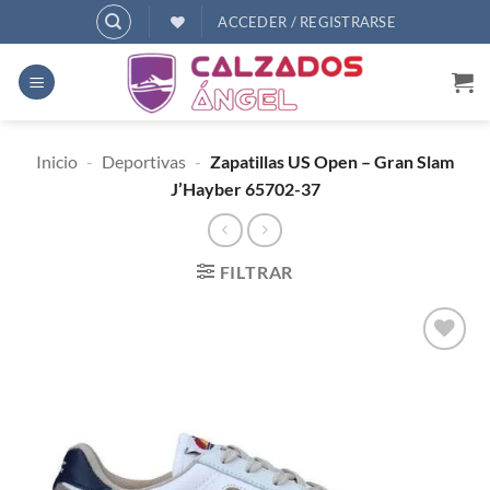
Saltar
ACCEDER / REGISTRARSE
al
contenido
Inicio
-
Deportivas
-
Zapatillas US Open – Gran Slam
J’Hayber 65702-37
FILTRAR
AÑADIR
A
DESEOS