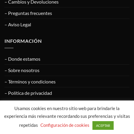
– Cambios y Devoluciones
– Preguntas frecuentes
– Aviso Legal
INFORMACIÓN
– Donde estamos
– Sobre nosotros
– Términos y condiciones
– Política de privacidad
Usamos cookies en nuestro sitio web para brindarle la
Visa
PayPal
MasterCard
Google
Apple
experiencia más relevante recordando sus preferencias y visitas
Pay
Pay
repetidas
Configuración de cookies
ACEPTAR
COPYRIGHT © 2020
CALZADOS ÁNGEL