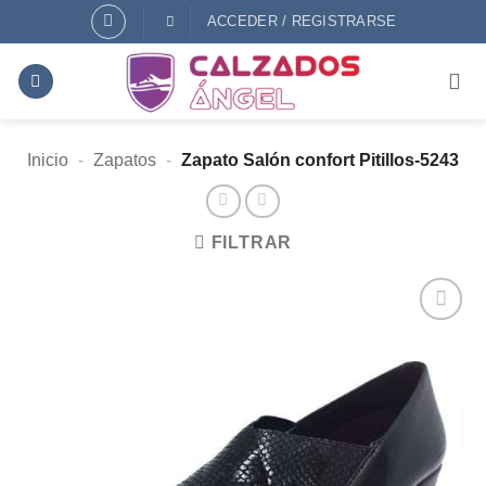
Saltar
ACCEDER / REGISTRARSE
al
contenido
Inicio
-
Zapatos
-
Zapato Salón confort Pitillos-5243
FILTRAR
AÑADIR
A
DESEOS