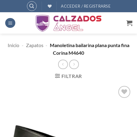
Saltar
ACCEDER / REGISTRARSE
al
contenido
Inicio
-
Zapatos
-
Manoletina bailarina plana punta fina
Corina M4640
FILTRAR
AÑADIR
A
DESEOS