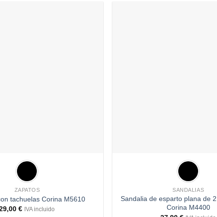
Añadir
a
deseos
+
ZAPATOS
SANDALIAS
Sandalia de esparto plana de 
 con tachuelas Corina M5610
Corina M4400
29,00
€
IVA incluido