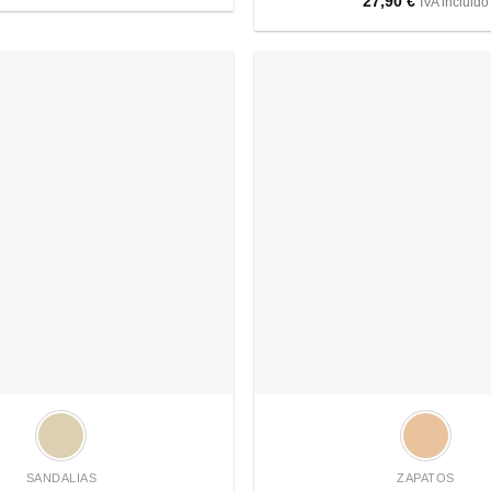
27,90
€
IVA incluido
Añadir
a
deseos
+
SANDALIAS
ZAPATOS