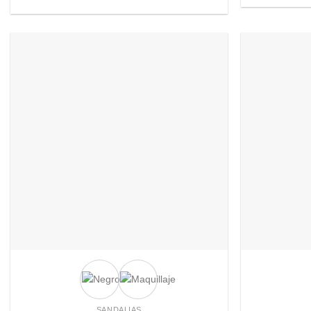
Añadir
a
deseos
+
+
SANDALIAS