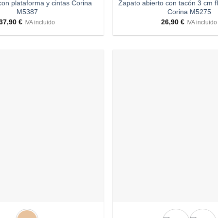
con plataforma y cintas Corina
Zapato abierto con tacón 3 cm fle
M5387
Corina M5275
37,90
€
26,90
€
IVA incluido
IVA incluido
Añadir
a
deseos
+