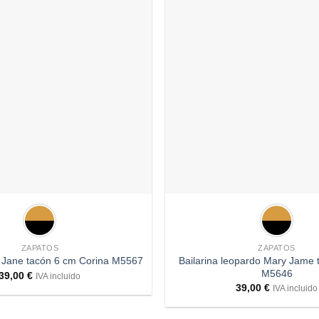
Añadir
a
deseos
+
ZAPATOS
ZAPATOS
Bailarina leopardo Mary Jame 
 Jane tacón 6 cm Corina M5567
M5646
39,00
€
IVA incluido
39,00
€
IVA incluido