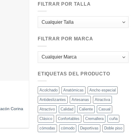
FILTRAR POR TALLA
Añadir
a
deseos
FILTRAR POR MARCA
ETIQUETAS DEL PRODUCTO
Acolchado
Anatómicas
Ancho especial
Antideslizantes
Artesanas
Atractiva
tacón Corina
Atractivo
Calidad
Caliente
Casual
Clásico
Confortables
Cremallera
cuña
cómodas
cómodo
Deportivas
Doble piso