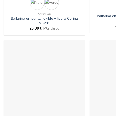
ZAPATOS
Bailarina en
Bailarina en punta flexible y ligero Corina
M5201
26,90
€
IVA incluido
Añadir
a
deseos