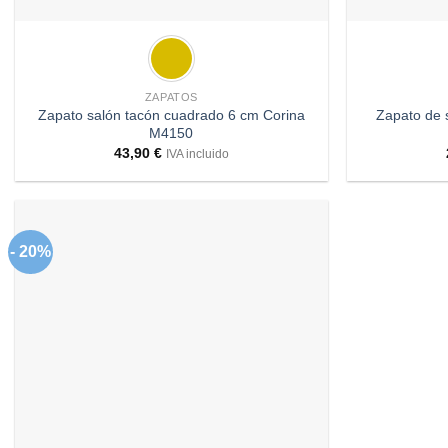
+
+
ZAPATOS
Zapato salón tacón cuadrado 6 cm Corina
Zapato de 
M4150
43,90
€
IVA incluido
- 20%
Añadir
a
deseos