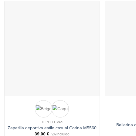
Añadir
a
deseos
+
+
DEPORTIVAS
Bailarina
Zapatilla deportiva estilo casual Corina M5560
39,00
€
IVA incluido