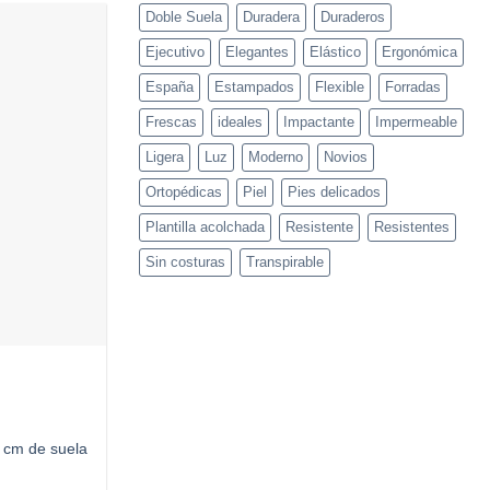
Doble Suela
Duradera
Duraderos
Ejecutivo
Elegantes
Elástico
Ergonómica
Añadir
a
España
Estampados
Flexible
Forradas
deseos
Frescas
ideales
Impactante
Impermeable
Ligera
Luz
Moderno
Novios
Ortopédicas
Piel
Pies delicados
Plantilla acolchada
Resistente
Resistentes
Sin costuras
Transpirable
2 cm de suela