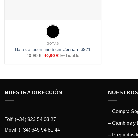
+
BOTAS
Bota de tacón fino 5 cm Corina-m3921
El
El
49,90
€
40,00
€
IVA incluido
precio
precio
original
actual
era:
es:
49,90 €.
40,00 €.
NUESTRA DIRECCIÓN
NUESTROS
– Compra Se
Telf. (+34) 923 54 03 27
– Cambios y 
Móvil: (+34) 645 94 81 44
– Preguntas f