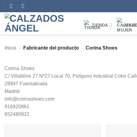
Saltar
al
contenido
TIENDA
MUJE
Inicio
-
Fabricante del producto
-
Corina Shoes
Corina Shoes
C/ Villablino 27 Nº27 Local 70, Polígono Industrial Cobo Call
28947 Fuenlabrada
Madrid
info@corinashoes.com
916420861
652480922