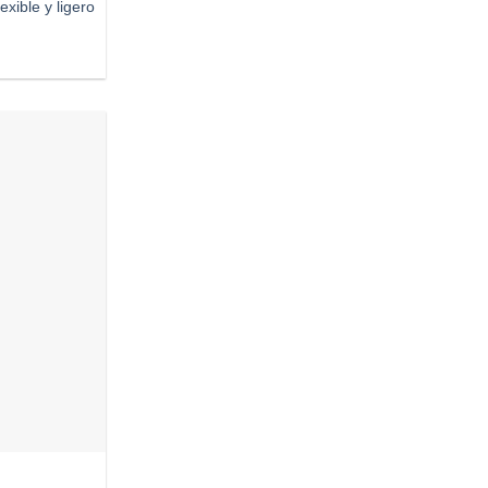
xible y ligero
Añadir
a
deseos