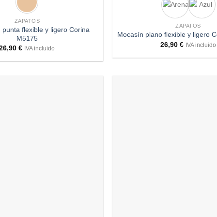
ZAPATOS
ZAPATOS
 punta flexible y ligero Corina
Mocasín plano flexible y ligero
M5175
26,90
€
IVA incluido
26,90
€
IVA incluido
Añadir
a
deseos