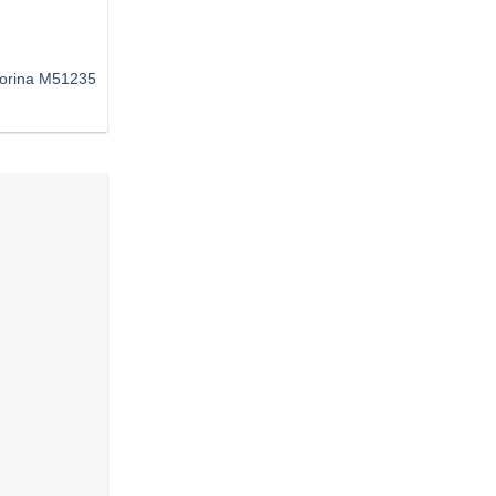
 Corina M51235
Añadir
a
deseos