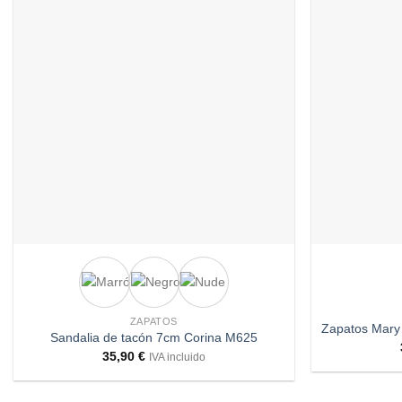
Añadir
a
deseos
+
+
ZAPATOS
Zapatos Mary
Sandalia de tacón 7cm Corina M625
35,90
€
IVA incluido