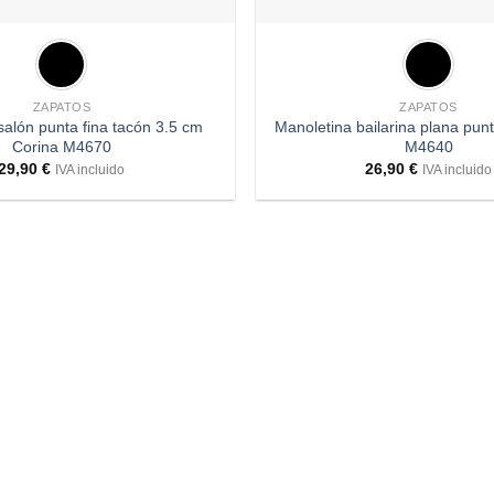
+
ZAPATOS
ZAPATOS
salón punta fina tacón 3.5 cm
Manoletina bailarina plana punt
Corina M4670
M4640
29,90
€
26,90
€
IVA incluido
IVA incluido