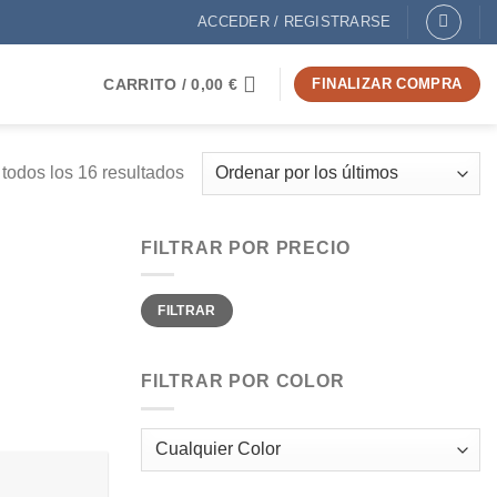
ACCEDER / REGISTRARSE
CARRITO /
0,00
€
FINALIZAR COMPRA
Ordenado
todos los 16 resultados
por
los
FILTRAR POR PRECIO
últimos
Precio
Precio
FILTRAR
mínimo
máximo
FILTRAR POR COLOR