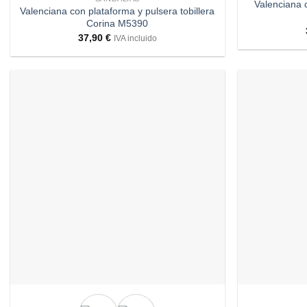
Valenciana 
Valenciana con plataforma y pulsera tobillera
Corina M5390
37,90
€
IVA incluido
Añadir
a
deseos
+
+