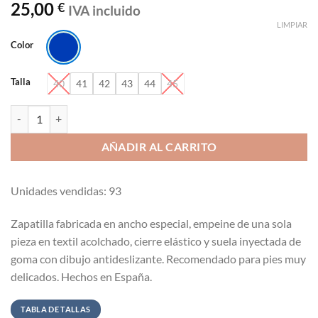
25,00
€
IVA incluido
LIMPIAR
Color
Talla
40
41
42
43
44
45
Rodevil 640 Zapatilla fabricada en ancho especial con antifaz cantida
AÑADIR AL CARRITO
Unidades vendidas: 93
Zapatilla fabricada en ancho especial, empeine de una sola
pieza en textil acolchado, cierre elástico y suela inyectada de
goma con dibujo antideslizante. Recomendado para pies muy
delicados. Hechos en España.
TABLA DE TALLAS