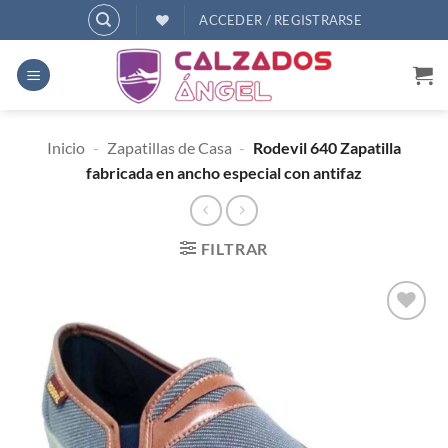
Saltar
ACCEDER / REGISTRARSE
al
contenido
Inicio
-
Zapatillas de Casa
-
Rodevil 640 Zapatilla
fabricada en ancho especial con antifaz
FILTRAR
AÑADIR
A
DESEOS