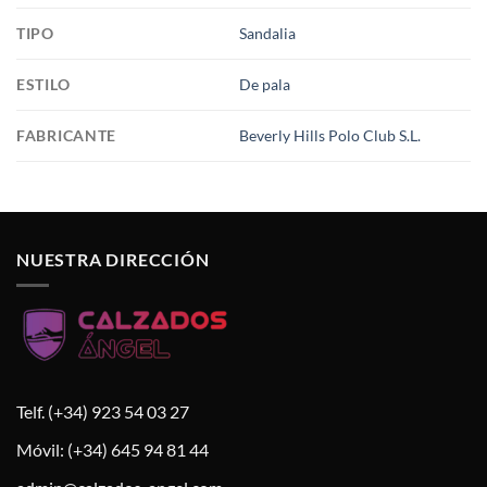
TIPO
Sandalia
ESTILO
De pala
FABRICANTE
Beverly Hills Polo Club S.L.
NUESTRA DIRECCIÓN
Telf. (+34) 923 54 03 27
Móvil: (+34) 645 94 81 44