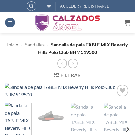
Saltar
ACCEDER / REGISTRARSE
al
contenido
Inicio
-
Sandalias
-
Sandalia de pala TABLE MIX Beverly
Hills Polo Club BHM519500
FILTRAR
AÑADIR
A
DESEOS