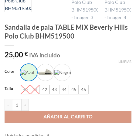
Sandalia de pala TABLE MIX Beverly Hills
Polo Club BHM519500
25,00
€
IVA incluido
LIMPIAR
Color
Talla
40
41
42
43
44
45
46
Sandalia de pala TABLE MIX Beverly Hills Polo Club BHM519500 can
AÑADIR AL CARRITO
Unidades vendidas: 8