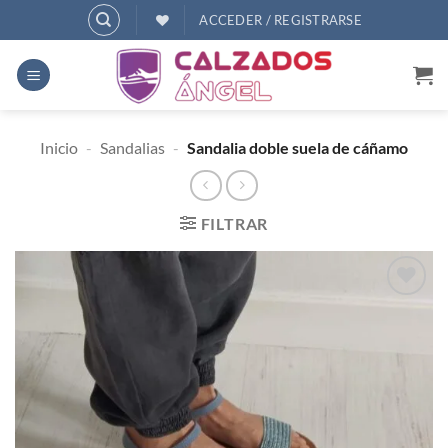
Saltar
ACCEDER / REGISTRARSE
al
contenido
Inicio
-
Sandalias
-
Sandalia doble suela de cáñamo
FILTRAR
AÑADIR
A
DESEOS