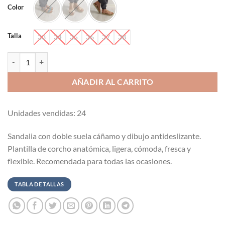
Color
Talla
33
34
35
36
37
38
Sandalia doble suela de cáñamo cantidad
AÑADIR AL CARRITO
Unidades vendidas: 24
Sandalia con doble suela cáñamo y dibujo antideslizante.
Plantilla de corcho anatómica, ligera, cómoda, fresca y
flexible. Recomendada para todas las ocasiones.
TABLA DE TALLAS