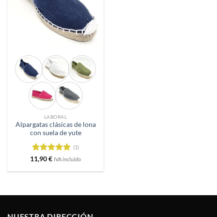
LABORAL
Alpargatas clásicas de lona
con suela de yute
(1)
Valorado
11,90
€
IVA incluido
con
5
de 5
NUESTRA DIRECCIÓN