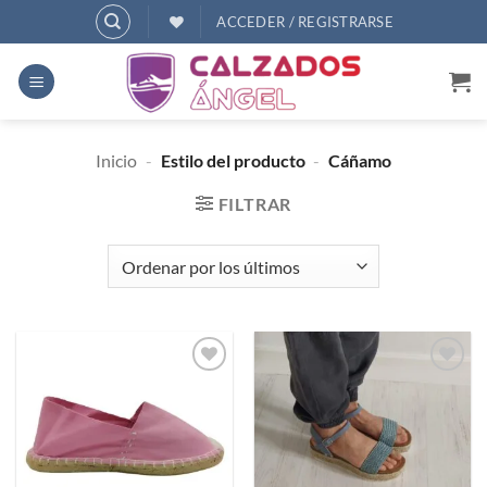
Saltar
ACCEDER / REGISTRARSE
al
contenido
Inicio
-
Estilo del producto
-
Cáñamo
FILTRAR
Añadir
Añadir
a
a
deseos
deseos